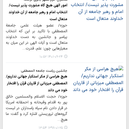
امور الهی هیچ گاه مشورت پذیر نیست/
انتخاب امام و رهبر جامعه از آن خداوند
متعال است
حوزه/ عضو هیئت علمی جامعة
المصطفی با تاکید بر این که انتخاب
پیامبر و جانشین به دست خداوند
متعال است و آیات الهی در این میان به
معیارهایی چون؛ علم، قدرت…
۱۴۰۱-۰۹-۲۴ ۱۰:۵۲
جانشین ریاست جامعه المصطفی:
هیچ هراسی از مکر استکبار جهانی نداریم/
المصطفی میزبانی از قاریان قرآن را افتخار
خود می داند
حوزه/ حجت الاسلام والمسلمین خالق
پور به اقدام وقیحانه و احمقانه امریکا
در قرار دادن نام سپاه پاسداران در لیست
گروه‌های تروریستی اشاره کرد و گفت: ما
هیچ…
۱۳۹۸-۰۱-۲۵ ۱۳:۵۴