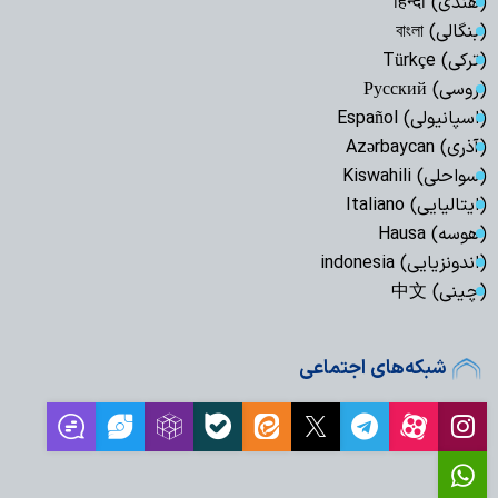
(هندی) हिन्दी
(بنگالی) বাংলা
(ترکی) Türkçe
(روسی) Русский
(اسپانیولی) Español
(آذری) Azərbaycan
(سواحلی) Kiswahili
(ایتالیایی) Italiano
(هوسه) Hausa
(اندونزیایی) indonesia
(چینی) 中文
شبکه‌های اجتماعی