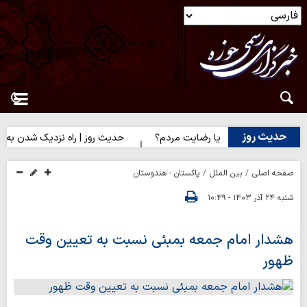
حدیث روز
ز | رضایت خدا یا رضایت مردم؟
حدیث روز | راه نزدیک شدن به محبت
صفحه اصلی
بین الملل
پاکستان - هندوستان
شنبه ۲۴ آذر ۱۴۰۳ - ۱۰:۴۹
هشدار امام جمعه بمبئی نسبت به تعیین وقت
ظهور