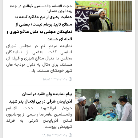
حجت الاسلام والمسلمین ذوالنور در جمع
روحانیون همدان:
حمایت رهبری از تیم مذاکره کننده به
معنای تایید برجام نیست/ بعضی از
نمایندگان مجلس به دنبال منافع شهری و
قبیله ای هستند
نماینده مردم قم در مجلس شورای
اسلامی گفت: بعضی از نمایندگان
مجلس به دنبال منافع شهری و قبیله ای
هستند، برای مثال به دنبال بودجه های
شهر خودشان هستند، با…
۱۳۹۷-۰۲-۱۰ ۱۸:۰۱
پیام نماینده ولی فقیه در استان
آذربایجان شرقی در پی ارتحال پدر شهید
حوزه/ ابوالشهید حجت الاسلام
والمسلمین غلامرضا رحیمی از روحانیون
استان آذربایجان شرقی به فرزند
شهیدش پیوست.
۱۳۹۶-۱۲-۱۰ ۱۸:۴۸