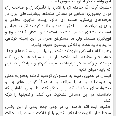
این واقعیت در ایران محسوس است.
حضرت آیت الله خامنه ای با اشاره به تأثیرگذاری و صاحب رأی
بودن جمهوری اسلامی در مسائل منطقه، پیشرفت‌های ایران در
عرصه‌های پزشکی، هسته ای، نانو، زیست فناوری، دفاعی و
راههای مواصلاتی را یادآور شدند و تأکید کردند: اگر به جوانان
اهمیت بیشتری دهیم، از شدت استعداد و ابتکار، آماده پرواز و
اوج‌گیری هستند ولی ما مسئولان قدری در این زمینه کوتاهی
داریم و باید همت و تلاش بیشتری صورت پذیرد.
رهبر انقلاب اسلامی افزودند: دشمنان ایران از پیشرفت‌های چهار
دهه اخیر مطلعند اما ملت‌ها از این پیشرفت‌ها بخوبی آگاه
نیستند چراکه ما در تبلیغات ضعیف، کم‌کار و کم‌ابتکار هستیم
که باید جبران کنیم.
ایشان در همین زمینه به مسئولان توصیه کردند: به‌صورت عملی
و هنرمندانه، و نه با مبالغه و نه صرفاً گزارش های زبانی،
پیشرفت‌های مختلف کشور را بازگو کنند تا برخی غافلان که
نادانسته در این مسائل تشکیک می کنند، واقعیتها را درک
کنند.
حضرت آیت الله خامنه ای در نوعی جمع بندی از این بخش
سخنانشان افزودند: انقلاب، کشور را از فلاکت و ملت را از حالت