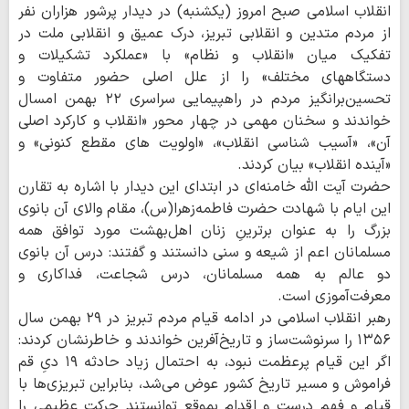
انقلاب اسلامی صبح امروز (یکشنبه) در دیدار پرشور هزاران نفر
از مردم متدین و انقلابی تبریز، درک عمیق و انقلابی ملت در
تفکیک میان «انقلاب و نظام» با «عملکرد تشکیلات و
دستگاههای مختلف» را از علل اصلی حضور متفاوت و
تحسین‌برانگیز مردم در راهپیمایی سراسری ۲۲ بهمن امسال
خواندند و سخنان مهمی در چهار محور «انقلاب و کارکرد اصلی
آن»، «آسیب شناسی انقلاب»، «اولویت های مقطع کنونی» و
«آینده انقلاب» بیان کردند.
حضرت آیت الله خامنه‌ای در ابتدای این دیدار با اشاره به تقارن
این ایام با شهادت حضرت فاطمه‌زهرا(س)، مقام والای آن بانوی
بزرگ را به عنوان برترینِ زنان اهل‌بهشت مورد توافق همه
مسلمانان اعم از شیعه و سنی دانستند و گفتند: درس آن بانوی
دو عالم به همه مسلمانان، درس شجاعت، فداکاری و
معرفت‌آموزی است.
رهبر انقلاب اسلامی در ادامه قیام مردم تبریز در ۲۹ بهمن سال
۱۳۵۶ را سرنوشت‌ساز و تاریخ‌آفرین خواندند و خاطرنشان کردند:
اگر این قیام پرعظمت نبود، به احتمال زیاد حادثه ۱۹ دیِ قم
فراموش و مسیر تاریخ کشور عوض می‌شد، بنابراین تبریزی‌ها با
قیام و فهم درست و اقدام بموقع توانستند حرکت عظیمی را