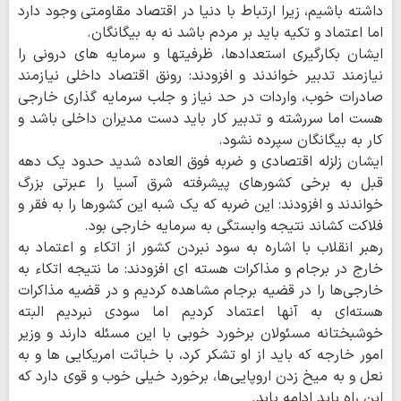
داشته باشیم، زیرا ارتباط با دنیا در اقتصاد مقاومتی وجود دارد
اما اعتماد و تکیه باید بر مردم باشد نه به بیگانگان.
ایشان بکارگیری استعدادها، ظرفیتها و سرمایه های درونی را
نیازمند تدبیر خواندند و افزودند: رونق اقتصاد داخلی نیازمند
صادرات خوب، واردات در حد نیاز و جلب سرمایه گذاری خارجی
هست اما سررشته و تدبیر کار باید دست مدیران داخلی باشد و
کار به بیگانگان سپرده نشود.
ایشان زلزله اقتصادی و ضربه فوق العاده شدید حدود یک دهه
قبل به برخی کشورهای پیشرفته شرق آسیا را عبرتی بزرگ
خواندند و افزودند: این ضربه که یک شبه این کشورها را به فقر و
فلاکت کشاند نتیجه وابستگی به سرمایه خارجی بود.
رهبر انقلاب با اشاره به سود نبردن کشور از اتکاء و اعتماد به
خارج در برجام و مذاکرات هسته ای افزودند: ما نتیجه اتکاء به
خارجی‌ها را در قضیه برجام مشاهده کردیم و در قضیه مذاکرات
هسته‌ای به آنها اعتماد کردیم اما سودی نبردیم البته
خوشبختانه مسئولان برخورد خوبی با این مسئله دارند و وزیر
امور خارجه که باید از او تشکر کرد، با خباثت امریکایی ها و به
نعل و به میخ زدن اروپایی‌ها، برخورد خیلی خوب و قوی دارد که
این راه باید ادامه یابد.