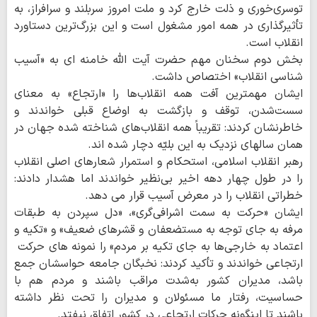
توسری‌خوری و ذلت خارج کرد و ملت امروز سربلند و سرافراز، به
تأثیرگذاری در همه امور مشغول است و این بزرگ‌ترین دستاورد
انقلاب است.
بخش دوم سخنان مهم حضرت آیت الله خامنه ای به «آسیب
شناسی انقلاب» اختصاص داشت.
ایشان مهمترین آفت همه انقلاب‌ها را «ارتجاع» به معنای
سست‌شدن، توقف و بازگشت به اوضاع قبلی خواندند و
خاطرنشان کردند: تقریباً همه انقلاب‌های شناخته شده جهان در
همان سالهای نزدیک به این بلیّه دچار شده اند.
رهبر انقلاب اسلامی، استحکام و استمرار شعارهای اصلی انقلاب
را در طول چهار دهه اخیر بی‌نظیر خواندند اما هشدار دادند:
خطراتی انقلاب را در معرض آسیب قرار می دهد.
ایشان «حرکت به سمت اشرافی‌گری»، «دل سپردن به طبقات
مرفه به جای توجه به مستضعفان و قشرهای ضعیف» و «تکیه و
اعتماد به خارجی‌ها به جای تکیه بر مردم» را نمونه های حرکت
ارتجاعی خواندند و تأکید کردند: نخبگان جامعه حواسشان جمع
باشد، مدیران کشور به‌شدت مراقب باشند و مردم هم با
حساسیت، رفتار ما مسئولان و مدیران را تحت نظر داشته
باشند تا اینگونه حرکات ارتجاعی در کشور اتفاق نیفتد.