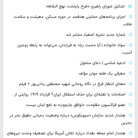
تشکیل شورای راهبری «طرح پایتخت نهج البلاغه»
اجرای برنامه‌های حمایتی هدفمند در حوزه مسکن، معیشت و سلامت
طلاب
شماره جدید نشریه اصفیاء منتشر شد
سواد خانواده | آیا محبت زیاد به فرزندان، می‌تواند به رابطه زوجین
آسیب…
ادعیه شناسی | دعای مشلول
معرفی یک طلبه جوان مؤلف
معنایِ انتظارِ فرج در نگاه روحانیِ شهید مصطفی ردانی‌پور + فیلم
اصلاحات یا نقشه‌ای برای حذف استقلال ایران؟ قرارداد ۱۹۱۹؛ روایتی از…
عضو فراکسیون مقاومت: «توافق چارچوب» به نفع لبنان نیست
هشدار شدید سازمان «سیویکوس» درباره وضعیت بحرانی حقوق بشر در
بحرین
هشدار امام جمعه بغداد درباره تلاش آمریکا برای تضعیف وحدت نیروهای