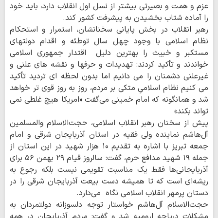
عزم و همت و بصیرتی بیشتر از نسل اول انقلاب دارد، باید خود
را آماده شتاب بخشیدن به پیشرفت کشور کند.
رهبر انقلاب در بخش پایانی سخنانشان، استمرار و استحکام
نظام اسلامی با وجود چهل سال توطئه و اقدام دولتهای
مستکبر و خبیث را بهترین دلیل اقتدار جمهوری اسلامی
خواندند و تأکید کردند: تهدیدات و حرفها و نقشه های علنی و
غیرعلنی دشمنان را می دانیم اما بدون لحظه ای تردید تأکید
می کنیم نظام اسلامیِ متکی بر مردم، روز به روز قوی تر خواهد
شد و همانگونه که امام خمینی می‌گفت «امریکا هیچ غلطی نمی
تواند بکند»
پیش از سخنان رهبر انقلاب اسلامی، حجت‌الاسلام والمسلمین
آل‌هاشم نماینده ولی فقیه در استان آذربایجان شرقی و امام
جمعه تبریز با اشاره به تقدیم ۱۰ هزار شهید در این استان از
جمله ۱۹ شهید مدافع حرم، گفت: سالروز قیام ۲۹ بهمن ۵۶ برای
آذربایجانی‌ها فقط یک مناسبت تقویمی نیست بلکه رجوع به
ریشه‌ای است که تا همیشه دست بیعت آذربایجان شرقی را در
دستان پرمهر انقلاب اسلامی نگاه می‌دارد.
حجت‌الاسلام آل‌هاشم خواستار توجه دلسوزانه دولتمردان به
مشکلات دریاچه ارومیه شد و گفت: مردم آذربایجان در همه