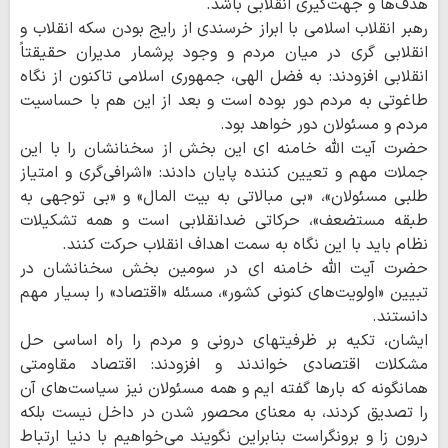
هدف‌ها و جهت‌گیری انقلابی باشد.
رهبر انقلاب اسلامی با ابراز خرسندی از رایج بودن سکه انقلاب و
انقلابی گری در میان مردم و وجود پرشمار مدیران حقیقتاً
انقلابی افزودند: به فضل الهی، جمهوری اسلامی تاکنون از نگاه
طاغوتی به مردم دور بوده است و بعد از این هم با حساسیت
مردم و مسئولان دور خواهد بود.
حضرت آیت الله خامنه ای این بخش از سخنانشان را با این
جملات مهم و تعیین کننده پایان دادند: «اشرافی‌گری و امتیاز
طلبی مسئولان»، «بی مبالاتی به بیت المال» و «بی توجهی به
طبقه مستضعف»، حرکاتی ضدانقلابی است و همه تشکیلات
نظام باید با این نگاه به سمت اهداف انقلاب حرکت کنند.
حضرت آیت الله خامنه ای در سومین بخش سخنانشان در
تبیین «اولویت‌های کنونی کشور»، مسئله «اقتصاد» را بسیار مهم
دانستند.
ایشان، تکیه بر ظرفیتهای درونی و مردم را راه اساسی حل
مشکلات اقتصادی خواندند و افزودند: اقتصاد مقاومتی
همانگونه که بارها گفته ایم و همه مسئولان نیز سیاست‌های آن
را تصدیق کردند، به معنای محصور شدن در داخل نیست بلکه
درون زا و برونگراست بنابراین نگویند می‌خواهیم با دنیا ارتباط