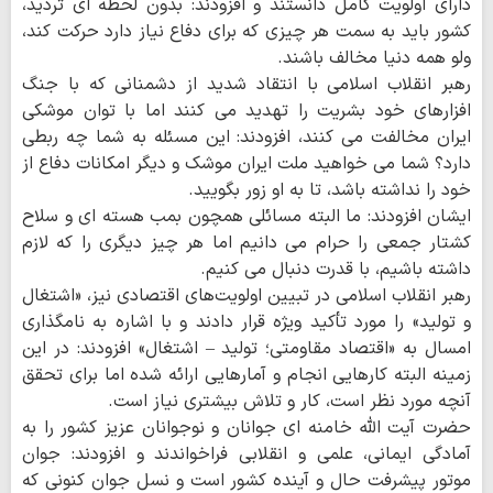
دارای اولویت کامل دانستند و افزودند: بدون لحظه ای تردید،
کشور باید به سمت هر چیزی که برای دفاع نیاز دارد حرکت کند،
ولو همه دنیا مخالف باشند.
رهبر انقلاب اسلامی با انتقاد شدید از دشمنانی که با جنگ
افزارهای خود بشریت را تهدید می کنند اما با توان موشکی
ایران مخالفت می کنند، افزودند: این مسئله به شما چه ربطی
دارد؟ شما می خواهید ملت ایران موشک و دیگر امکانات دفاع از
خود را نداشته باشد، تا به او زور بگویید.
ایشان افزودند: ما البته مسائلی همچون بمب هسته ای و سلاح
کشتار جمعی را حرام می دانیم اما هر چیز دیگری را که لازم
داشته باشیم، با قدرت دنبال می کنیم.
رهبر انقلاب اسلامی در تبیین اولویت‌های اقتصادی نیز، «اشتغال
و تولید» را مورد تأکید ویژه قرار دادند و با اشاره به نامگذاری
امسال به «اقتصاد مقاومتی؛ تولید – اشتغال» افزودند: در این
زمینه البته کارهایی انجام و آمارهایی ارائه شده اما برای تحقق
آنچه مورد نظر است، کار و تلاش بیشتری نیاز است.
حضرت آیت الله خامنه ای جوانان و نوجوانان عزیز کشور را به
آمادگی ایمانی، علمی و انقلابی فراخواندند و افزودند: جوان
موتور پیشرفت حال و آینده کشور است و نسل جوان کنونی که