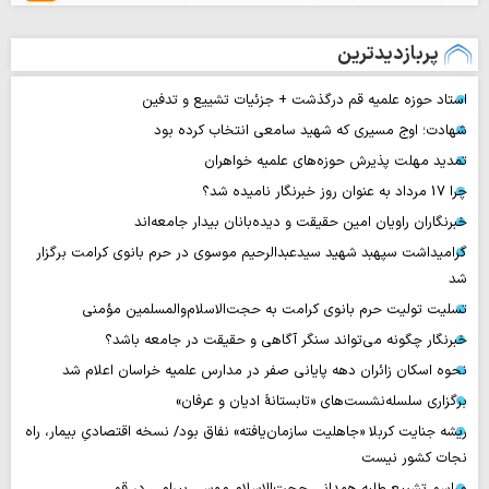
پربازدیدترین
استاد حوزه علمیه قم درگذشت + جزئیات تشییع و تدفین
شهادت؛ اوج مسیری که شهید سامعی انتخاب کرده بود
تمدید مهلت پذیرش حوزه‌های علمیه خواهران
چرا 17 مرداد به عنوان روز خبرنگار نامیده شد؟
خبرنگاران راویان امین حقیقت و دیده‌بانان بیدار جامعه‌اند
گرامیداشت سپهبد شهید سیدعبدالرحیم موسوی در حرم بانوی کرامت برگزار
شد
تسلیت تولیت حرم بانوی کرامت به حجت‌الاسلام‌والمسلمین مؤمنی
خبرنگار چگونه می‌تواند سنگر آگاهی و حقیقت در جامعه باشد؟
نحوه اسکان زائران دهه پایانی صفر در مدارس علمیه خراسان اعلام شد
برگزاری سلسله‌نشست‌های «تابستانهٔ ادیان و عرفان»
ریشه جنایت کربلا «جاهلیت سازمان‌یافته» نفاق بود/ نسخه اقتصادیِ بیمار، راه
نجات کشور نیست
مراسم تشییع طلبه همدانی حجت‌الاسلام موسی بیرامی در قم