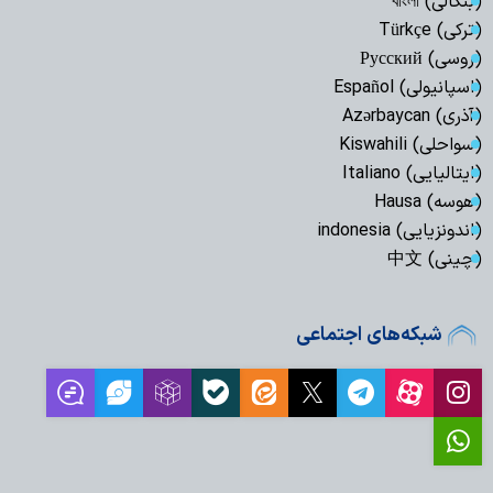
(بنگالی) বাংলা
(ترکی) Türkçe
(روسی) Русский
(اسپانیولی) Español
(آذری) Azərbaycan
(سواحلی) Kiswahili
(ایتالیایی) Italiano
(هوسه) Hausa
(اندونزیایی) indonesia
(چینی) 中文
شبکه‌های اجتماعی