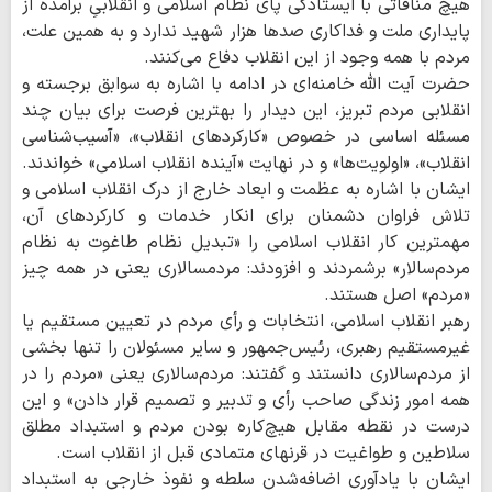
هیچ منافاتی با ایستادگی پای نظام اسلامی و انقلابیِ برآمده از
پایداری ملت و فداکاری صدها هزار شهید ندارد و به همین علت،
مردم با همه وجود از این انقلاب دفاع می‌کنند.
حضرت آیت الله خامنه‌ای در ادامه با اشاره به سوابق برجسته و
انقلابی مردم تبریز، این دیدار را بهترین فرصت برای بیان چند
مسئله اساسی در خصوص «کارکردهای انقلاب»، «آسیب‌شناسی
انقلاب»، «اولویت‌ها» و در نهایت «آینده انقلاب اسلامی» خواندند.
ایشان با اشاره به عظمت و ابعاد خارج از درک انقلاب اسلامی و
تلاش فراوان دشمنان برای انکار خدمات و کارکردهای آن،
مهمترین کار انقلاب اسلامی را «تبدیل نظام طاغوت به نظام
مردم‌سالار» برشمردند و افزودند: مردمسالاری یعنی در همه چیز
«مردم» اصل هستند.
رهبر انقلاب اسلامی، انتخابات و رأی مردم در تعیین مستقیم یا
غیرمستقیم رهبری، رئیس‌جمهور و سایر مسئولان را تنها بخشی
از مردم‌سالاری دانستند و گفتند: مردم‌سالاری یعنی «مردم را در
همه امور زندگی صاحب رأی و تدبیر و تصمیم قرار دادن» و این
درست در نقطه مقابل هیچ‌کاره بودن مردم و استبداد مطلق
سلاطین و طواغیت در قرنهای متمادی قبل از انقلاب است.
ایشان با یادآوری اضافه‌شدن سلطه و نفوذ خارجی به استبداد