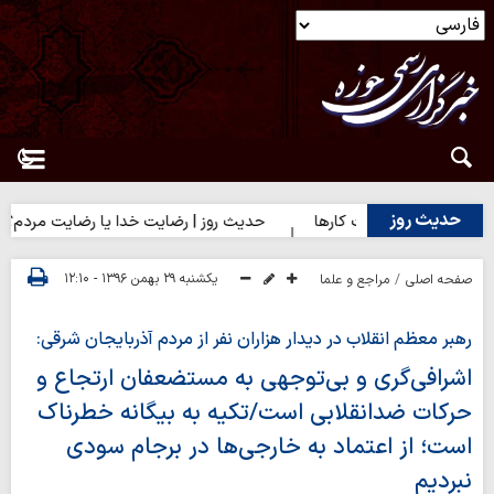
حدیث روز
آغاز درست کارها
حدیث روز | رضایت خدا یا رضایت مردم؟
حدیث 
یکشنبه ۲۹ بهمن ۱۳۹۶ - ۱۲:۱۰
صفحه اصلی
مراجع و علما
رهبر معظم انقلاب در دیدار هزاران نفر از مردم آذربایجان شرقی:
اشرافی‌گری و بی‌توجهی به مستضعفان ارتجاع و
حرکات ضدانقلابی است/تکیه به بیگانه خطرناک
است؛ از اعتماد به خارجی‌ها در برجام سودی
نبردیم