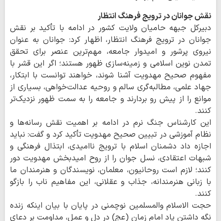
نقش جوانان در ترویج فرهنگ انتظار
دبیرکل جبهه حامیان ولایت کشور در ادامه با تأکید بر نقش
جوانان در ترویج فرهنگ انتظار، اظهار کرد: جوانان به عنوان
نیروی پرشور و امیدوار جامعه، مهم‌ترین عنصر برای تحقق
تمدن نوین اسلامی و زمینه‌سازی ظهور هستند؛ اگر این قشر با
مفهوم صحیح مهدویت آشنا شوند، خواهند توانست با ابتکار،
جهاد علمی، مطالبه‌گری سالم و روحیه عدالت‌خواهی، بسیاری از
موانع را از پیش رو بردارند و جامعه را به سمت ظهور نزدیک‌تر
کنند.
این کارشناس جنگ نرم در ادامه بر اهمیت نقش رسانه‌ها و
نظام آموزشی در تبیین صحیح مهدویت تأکید کرد و گفت: نباید
اجازه داد دشمنان اسلام با ترویج ناامیدی، ابتذال فرهنگی و
شبهات اعتقادی، نسل جوان را از روح امیدبخش مهدویت دور
کنند؛ لازم است روحانیون، معلمان، نویسندگان و هنرمندان ما
با زبانی هنرمندانه، جذاب و عقلانی، این مفاهیم ناب را بازگو
کنند.
حجت الاسلام والمسلمین نوچمنی در پایان با بیان اینکه زنده
نگه داشتن یاد امام زمان (عج) در دل و عمل، مداومت بر دعای