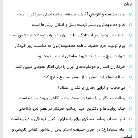
پایان…
بیان حقیقت و افزایش آگاهی جامعه، رسالت اصلی خبرنگاران است
خانواده مهم‌ترین بستر تربیت نسل و انتقال ارزش‌ها است
«بعثت مردم» رمز ایستادگی ملت ایران در برابر توطئه‌های دشمن است
پیام تولیت حرم حضرت فاطمه معصومه(س) به مناسبت روز خبرنگار
شهادت؛ اوج مسیری که شهید سامعی انتخاب کرده بود
خبرنگاران اقتدار و موفقیت‌های ایران را برای افکار عمومی تبیین کنند
مخالفت‌ها نباید انسان را از مسیر صحیح خارج کند
بی‌حجاب؛ واگرایی رفتاری یا فقدان اعتقاد؟
رسالت خبرنگاران با حقیقت، مسئولیت و آگاهی پیوند خورده است
جنگ روایت‌ها و دکترین امید؛ رسالتِ خبرنگار در عصرِ نبردِ شناختی
قلم اصحاب رسانه، «سنگری برای پاسداری از کیان فرهنگی و دینی» است
امام سجاد(ع) در احیای حقیقت اسلام پس از عاشورا، نقشی تاریخی و
اساسی…