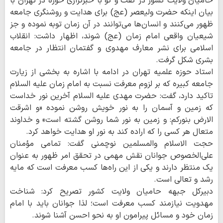
حامیان ولایت کشور در گفت و گو با خبرگزاری حوزه در تهران با
بیان اینکه حضرت ولیعصر (عج) برای هدایت و روشنگری جامعه
ظهور می‌کنند و انسان‌ها می‌توانند در آن زمان توبه نموده و جز
شیعیان واقعی امام زمان (عج) شوند، اظهار داشت: انقلاب
اسلامی برای نشر معارف مهدوی و گفتمان انتظار در جامعه
بشری شکل گرفت.
استاد حوزه علمیه تهران در ادامه با اشاره به بخشی از زیارت
جامعه کبیره که بر لزوم معرفت نسبت به امام زمان علیه السلام
تاکید دارد، گفت: حضرت مهدی علیه السلام آخرین نور خداست
که زمین و آسمان را به نور خویش روشن نموده «و اشرقت
الارض بنورکم: و زمین به نور شما روشن گشته است» و خداوند
متعال هر کسی را که اراده کند به نور او هدایت خواهد کرد.
حجت الاسلام والمسلمین نوچمنی گفت: تمامی مؤمنان
علی‌الخصوص جوانان نقش مهمی در تحقق امر ظهور به عنوان
یک منتظر دارند و یکی از این راه‌ها کسب معرفت است که مایه
رشد و تعالی است.
دبیرکل جبهه حامیان ولایت کشور تصریح کرد: شناخت
مهدویت نیازمند کسب معرفت است؛ لذا جوانان باید با امام
زمان خود و مسائل پیرامون او به نحو احسن آشنا شوند.