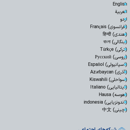
English
العربیة
اردو
(فرانسوی) Français
(هندی) हिन्दी
(بنگالی) বাংলা
(ترکی) Türkçe
(روسی) Русский
(اسپانیولی) Español
(آذری) Azərbaycan
(سواحلی) Kiswahili
(ایتالیایی) Italiano
(هوسه) Hausa
(اندونزیایی) indonesia
(چینی) 中文
شبکه‌های اجتماعی