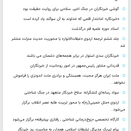
گوشی خبرنگاران در جنگ اخیر، سلاحی برای روایت حقیقت بود
«خبرنگار»؛ امانتدارِ قلمی که خداوند به آن سوگند یاد کرده است
استاد حوزه علمیه قم درگذشت
جلد ششم ترجمه اردوی «عبقات‌الانوار» با محوریت حدیث منزلت منتشر
شد
خبرنگاران سدی استوار در برابر هجمه‌های دشمنان می باشند
قدردانی مشاور رئیس‌جمهور در امور روحانیت از خبرنگاران
ملت ایران هرگز محبت، همبستگی و برادری ملت اندونزی را فراموش
نخواهد…
سواد رسانه‌ایِ کنشگرانه؛ سلاح خبرنگار متعهد در جنگ شناختی
اردوی «مثل خمینی(ره)» با محور تربیت طلبه عصر انقلاب برگزار
می‌شود…
کارگاه تخصصی «زوج‌درمانی شناختی ـ رفتاری پیشرفته» برگزار می‌شود
پیام تبریک مدیرکل تبلیغات اسلامی همدان به مناسبت روز خبرنگار