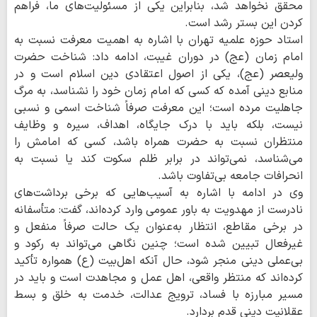
محقق نخواهد شد، بنابراین یکی از مسئولیت‌های ما، فراهم
کردن این بستر رشد است.
استاد حوزه علمیه تهران با اشاره به اهمیت معرفت نسبت به
امام زمان (عج) در دوران غیبت، ادامه داد: شناخت حضرت
ولیعصر (عج)، یکی از اصول اعتقادی دین اسلام است و در
منابع دینی آمده که کسی که امام زمان خود را نشناسد، به مرگ
جاهلیت مرده است؛ این معرفت صرفاً شناخت اسمی و نسبی
نیست، بلکه باید با درک جایگاه، اهداف، سیره و وظایف
منتظران نسبت به حضرت همراه باشد، کسی که امامش را
می‌شناسد، نمی‌تواند در برابر ظلم سکوت کند یا نسبت به
انحرافات جامعه بی‌تفاوت باشد.
وی در ادامه با اشاره به آسیب‌هایی که برخی برداشت‌های
نادرست از مهدویت به باور عمومی وارد کرده‌اند، گفت: متأسفانه
در برخی مقاطع، انتظار به‌عنوان یک حالت صرفاً منفعل و
غیرفعال تبیین شده است؛ چنین نگاهی می‌تواند به رکود و
بی‌عملی دینی منجر شود، حال آنکه اهل‌بیت (ع) همواره تأکید
کرده‌اند که منتظر واقعی، اهل عمل و مجاهدت است و باید در
مسیر مبارزه با فساد، ترویج عدالت، خدمت به خلق و بسط
عقلانیت دینی قدم بردارد.