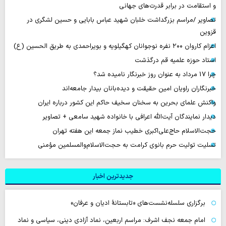
و استقامت در برابر قدرت‌های جهانی
تصاویر /مراسم بزرگداشت خلبان شهید عباس بابایی و حسین لشگری در
قزوین
اعزام کاروان ۲۰۰ نفره نوجوانان کهگیلویه و بویراحمدی به طریق الحسین (ع)
استاد حوزه علمیه قم درگذشت
چرا 17 مرداد به عنوان روز خبرنگار نامیده شد؟
خبرنگاران راویان امین حقیقت و دیده‌بانان بیدار جامعه‌اند
واکنش علمای بحرین به سخنان سخیف حاکم این کشور درباره ایران
دیدار نمایندگان آیت‌الله اعرافی با خانواده شهید سامعی + تصاویر
حجت‌الاسلام حاج‌علی‌اکبری خطیب نماز جمعه این هفته تهران
تسلیت تولیت حرم بانوی کرامت به حجت‌الاسلام‌والمسلمین مؤمنی
جدیدترین اخبار
برگزاری سلسله‌نشست‌های «تابستانهٔ ادیان و عرفان»
امام جمعه نجف اشرف: مراسم اربعین، نماد آزادی دینی، سیاسی و نماد