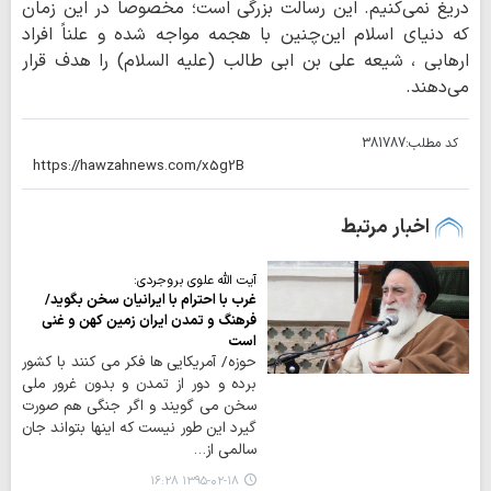
دریغ نمی‌کنیم. این رسالت بزرگی است؛ مخصوصاً در این زمان
که دنیای اسلام این‌چنین با هجمه مواجه شده و علناً افراد
ارهابی ، شیعه علی بن ابی طالب (علیه السلام) را هدف قرار
می‌دهند.
کد مطلب:
381787
اخبار مرتبط
آیت الله علوی بروجردی:
غرب با احترام با ایرانیان سخن بگوید/
فرهنگ و تمدن ایران زمین کهن و غنی
است
حوزه/ آمریکایی ها فکر می کنند با کشور
برده و دور از تمدن و بدون غرور ملی
سخن می گویند و اگر جنگی هم صورت
گیرد این طور نیست که اینها بتواند جان
سالمی از…
۱۳۹۵-۰۲-۱۸ ۱۶:۲۸