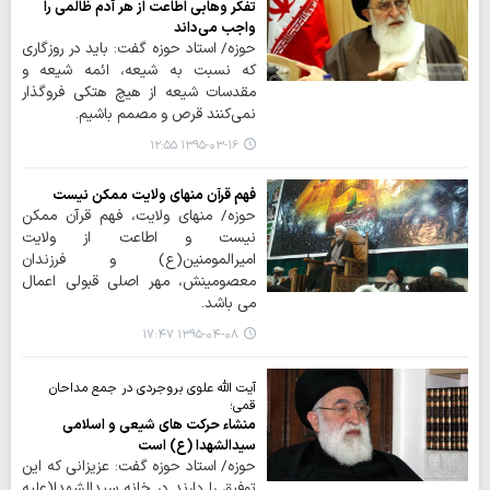
تفکر وهابی اطاعت از هر آدم ظالمی را
واجب می‌داند
حوزه/ استاد حوزه گفت: باید در روزگاری
که نسبت به شیعه، ائمه شیعه و
مقدسات شیعه از هیچ هتکی فروگذار
نمی‌کنند قرص و مصمم باشیم.
۱۳۹۵-۰۳-۱۶ ۱۲:۵۵
فهم قرآن منهای ولایت ممکن نیست
حوزه/ منهای ولایت، فهم قرآن ممکن
نیست و اطاعت از ولایت
امیرالمومنین(ع) و فرزندان
معصومینش، مهر اصلی قبولی اعمال
می باشد.
۱۳۹۵-۰۴-۰۸ ۱۷:۴۷
آیت الله علوی بروجردی در جمع مداحان
قمی؛
منشاء حرکت های شیعی و اسلامی
سیدالشهدا (ع) است
حوزه/ استاد حوزه گفت: عزیزانی که این
توفیق را دارند در خانه سیدالشهدا(علیه