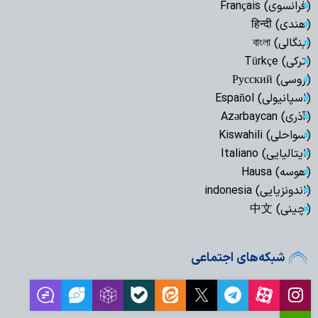
(فرانسوی) Français
(هندی) हिन्दी
(بنگالی) বাংলা
(ترکی) Türkçe
(روسی) Русский
(اسپانیولی) Español
(آذری) Azərbaycan
(سواحلی) Kiswahili
(ایتالیایی) Italiano
(هوسه) Hausa
(اندونزیایی) indonesia
(چینی) 中文
شبکه‌های اجتماعی