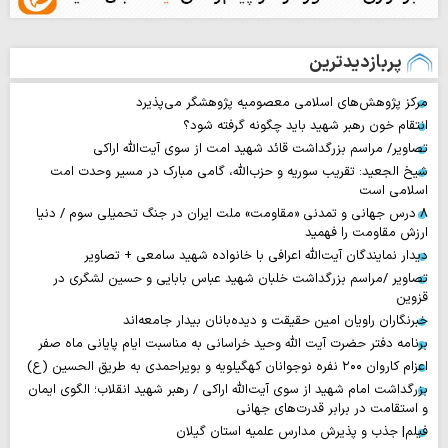
پربازدیدترین
مرکز پژوهش‌های اسلامی معصومیه پژوهشگر می‌پذیرد
انتقام خون رهبر شهید باید چگونه گرفته شود؟
تصاویر/ مراسم بزرگداشت قائد شهید امت از سوی آیت‌الله اراکی
شیخ الجعید: تقریب سوریه و حزب‌الله، گامی مبارک در مسیر وحدت امت
اسلامی است
۸ درس جهانی و تمدنی «مقاومت» ملت ایران در جنگ تحمیلی سوم / دنیا
ارزش مقاومت را فهمید
دیدار نمایندگان آیت‌الله اعرافی با خانواده شهید سامعی + تصاویر
تصاویر /مراسم بزرگداشت خلبان شهید عباس بابایی و حسین لشگری در
قزوین
خبرنگاران راویان امین حقیقت و دیده‌بانان بیدار جامعه‌اند
برنامه دفتر حضرت آیت الله وحید خراسانی به مناسبت ایام پایانی ماه صفر
اعزام کاروان ۲۰۰ نفره نوجوانان کهگیلویه و بویراحمدی به طریق الحسین (ع)
بزرگداشت امام شهید از سوی آیت‌الله اراکی / رهبر شهید انقلاب؛ الگوی ایمان
و استقامت در برابر قدرت‌های جهانی
فیلم| جذب و پذیرش مدارس علمیه استان گیلان