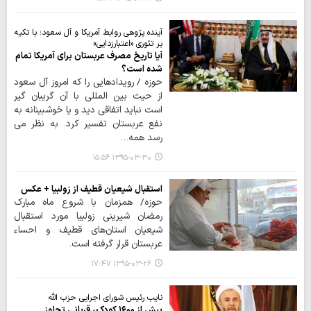
آینده پژوهی روابط آمریکا و آل سعود؛ با تکیه
بر تئوری «اعتبارزدایی»
آیا تاریخ مصرف عربستان برای آمریکا تمام
شده است؟
حوزه / رویدادهایی را که امروز آل سعود
از حیث بین المللی با آن گریبان گیر
است نباید اتفاقی دید و یا خوشبینانه به
نفع عربستان تفسیر کرد. به نظر می
رسد همه…
۱۳۹۵-۰۳-۳۰ ۱۵:۵۶
استقبال شیعیان قطیف از زولبیا + عکس
حوزه/ همزمان با شروع ماه مبارک
رمضان شیرینی زولبیا مورد استقبال
شیعیان استان‌های قطیف و احساء
عربستان قرار گرفته است.
۱۳۹۵-۰۳-۲۶ ۱۷:۴۷
نایب رئیس شورای اجرایی حزب الله
بیش از ۱۶۰۰ کودک، قربانی تجاوز