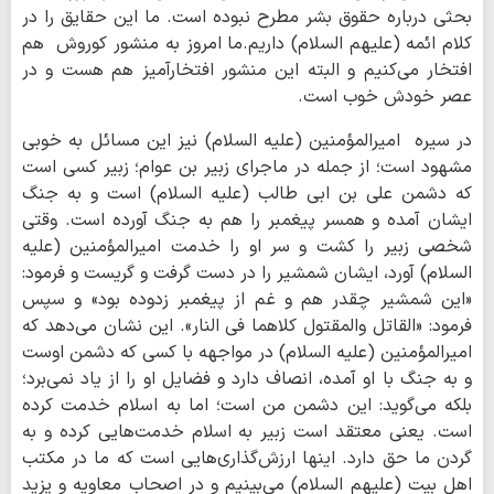
بحثی درباره حقوق بشر مطرح نبوده است. ما این حقایق را در
کلام ائمه (علیهم السلام) داریم.ما امروز به منشور کوروش هم
افتخار می‌کنیم و البته این منشور افتخارآمیز هم هست و در
عصر خودش خوب است.
در سیره امیرالمؤمنین (علیه السلام) نیز این مسائل به ‌خوبی
مشهود است؛ از جمله در ماجرای زبیر بن عوام؛ زبیر کسی است
که دشمن علی بن ابی طالب (علیه السلام) است و به جنگ
ایشان آمده و همسر پیغمبر را هم به جنگ آورده است. وقتی
شخصی زبیر را کشت و سر او را خدمت امیرالمؤمنین (علیه
السلام) آورد، ایشان شمشیر را در دست گرفت و گریست و فرمود:
«این شمشیر چقدر هم و غم از پیغمبر زدوده بود» و سپس
فرمود: «القاتل والمقتول کلاهما فی النار». این نشان می‌دهد که
امیرالمؤمنین (علیه السلام) در مواجهه با کسی که دشمن اوست
و به جنگ با او آمده، انصاف دارد و فضایل او را از یاد نمی‌برد؛
بلکه می‌گوید: این دشمن من است؛ اما به اسلام خدمت کرده
است. یعنی معتقد است زبیر به اسلام خدمت‌هایی کرده و به
گردن ما حق دارد. اینها ارزش‌گذاری‌هایی است که ما در مکتب
اهل بیت (علیهم السلام) می‌بینیم و در اصحاب معاویه و یزید