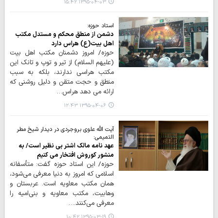
۱۳۹۵-۰۴-۰۳ ۱۵:۴۲
استاد حوزه:
دشمن از منطق محکم و مستدل مکتب
اهل بیت(ع) هراس دارد
حوزه/ امروز دشمنان مکتب اهل بیت
(علیهم السلام) از تیر و توپ و تانک این
مکتب هراسی ندارند، بلکه به سبب
منطق و حجت متقن و دلیل روشنی که
ارائه می دهد هراس…
۱۳۹۵-۰۴-۰۶ ۱۲:۴۳
آیت الله علوی بروجردی در دیدار شیخ مطر
التمیمی:
عهد نامه مالک اشتر بی نظیر است/ به
منشور کوروش افتخار می کنیم
حوزه/ این استاد حوزه گفت: متأسفانه
اسلامی که امروز به دنیا معرفی می‌شود،
همان مکتب معاویه است. عربستان و
وهابیت، مکتب معاویه و بنی‌امیه را
معرفی می‌کنند.…
۱۳۹۵-۰۳-۱۹ ۱۰:۴۲