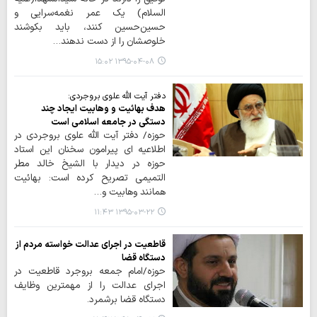
السلام) یک عمر نغمه‌سرایی و
حسین‌حسین کنند، باید بکوشند
خلوصشان را از دست ندهند…
۱۳۹۵-۰۴-۰۸ ۱۵:۰۲
دفتر آيت الله علوي بروجردي:
هدف بهائیت و وهابیت ایجاد چند
دستگی در جامعه اسلامی است
حوزه/ دفتر آيت الله علوي بروجردي در
اطلاعیه ای پيرامون سخنان این استاد
حوزه در دیدار با الشيخ خالد مطر
التميمي تصریح کرده است: بهائيت
همانند وهابيت و…
۱۳۹۵-۰۳-۲۲ ۱۱:۴۳
قاطعیت در اجرای عدالت خواسته مردم از
دستگاه قضا
حوزه/امام جمعه بروجرد قاطعیت در
اجرای عدالت را از مهمترین وظایف
دستگاه قضا برشمرد.