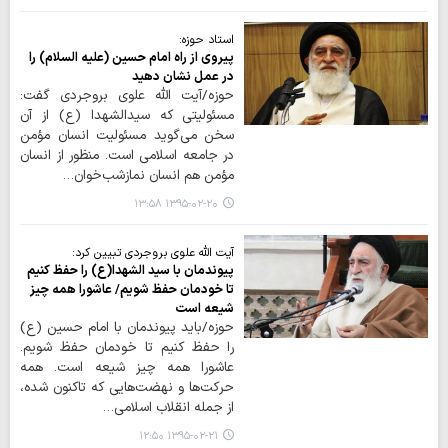
استاد حوزه:
پیروی از راه امام حسین (علیه السلام) را
در عمل نشان دهید
حوزه/آیت الله علوی بروجردی گفت:
مسئولیتی که سیدالشهدا (ع) از آن
سخن می‌گوید مسئولیت انسان مؤمن
در جامعه اسلامی است. منظور از انسان
مؤمن هم انسان نمازشب‌خوان…
۱۳۹۵-۰۲-۲۰ ۱۳:۵۸
آیت الله علوی بروجردی تبیین کرد:
پیوندمان با سید الشهدا(ع) را حفظ کنیم
تا خودمان حفظ شویم/ عاشورا همه چیز
شیعه است
حوزه/باید پیوندمان با امام حسین (ع)
را حفظ کنیم تا خودمان حفظ شویم.
عاشورا همه چیز شیعه است. همه
حرکت‌ها و نهضت‌هایی که تاکنون شده،
از جمله انقلاب اسلامی…
۱۳۹۵-۰۲-۲۱ ۱۲:۵۰