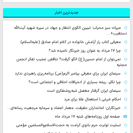
جدیدترین اخبار
میراث سبز محراب؛ تبیین الگوی انتظار و جهاد در سیره شهید آیت‌الله
دستغیب+…
معرفی کتاب راز آرامش خانواده در کلام امام صادق (علیه‌السلام)
چرا 17 مرداد به عنوان روز خبرنگار نامیده شد؟
نمی‌توان از امام حسین(ع) الگو گرفت‼ تناقض عجیب تفکر انجمن
حجتیه
سینمای ایران برای معرفی پیامبر اکرم(ص) برنامه‌ریزی راهبردی ندارد
چرا تکبّر، ریشه بسیاری از انحرافات اخلاقی و اجتماعی است؟
سینمای ایران گرفتار معضل شبه‌روشنفکری است
احکام شرعی | استعمال طلا برای مرد
خبرنگاران؛ امانتداران حقیقت، معمار اعتماد و سرمایه مرجعیت رسانه‌ای…
صفحه اول روزنامه‌های شنبه ۱۷ مرداد ماه
تسلیت تولیت حرم بانوی کرامت به حجت‌الاسلام‌والمسلمین مؤمنی