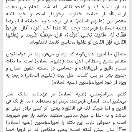
به آن اشاره کرد و گفت: تلاشی که شما انجام می دهید،
ان‌شاء‌الله از عنایت خداوند برخوردار است و خود ائمه
معصومین (علیهم السلام) به آن توجه دارند؛ چنانکه امام رضا
(علیه السلام) فرمودند: «رَحِمَ اللّهُ عَبْدا اَحْیا أمْرَنا» [قال الرّاوی:]
فَقُلْتُ لَهُ: «فَکَیْفَ یُحْیِی أمْرَکُمْ؟» قالَ: «یَتَعَلَّمُ عُلُومَنا و یُعَلِّمُها
النّاسَ، فَإِنَّ النّاسَ لَوْ عَلِمُوا مَحاسِنَ کَلامِنا لاَتَّبَعُونا».
مشکل ما امروز همان‌گونه که ایشان می‌فرمایند در عرضه‌کردن
معالم تشیع و مطالب اهل بیت (علیهم السلام) است. ما نکات
بسیار دقیق و فوق‌العاده و حساسی در مسئله حقوق انسان و
حقوق بشر در بین کلمات اهل بیت (علیهم السلام) داریم؛ به‌
ویژه از خود امیرالمؤمنین (علیه السلام).
کلام امیرالمؤمنین (علیه السلام) در عهدنامه مالک اشتر
بی‌نظیر است: ایشان فرمودند: مردم دو دسته‌اند: «اما اخ لک فی
الدین و اما شریک لک فی الخلق»؛ یعنی اگر کسی برادر دینی تو
نباشد و به خدا یا هیچ مذهبی معتقد نباشد باز هم شهروند
است و حقوقی دارد. این نکته را امیرالمؤمنین (علیه السلام)
1400 سال پیش گفته است؛ یعنی هنگامی که در اروپا اصلاً