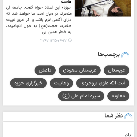
هاست
حوزه/ این استاد حوزه گفت: جامعه ای
متحرک در میان امت ها خواهد شد که
دارای آگاهی لازم باشد و اگر امروز غیبت
حضرت حجت(عج) به طول انجامیده،
به خاطر همین بی…
۱۳۹۵-۰۴-۲۷ ۱۲:۴۷
برچسب‌ها
عربستان
عربستان سعودی
داعش
آیت الله علوی بروجردی
وهابیت
خبرگزاری حوزه
معاویه
سیره امام علی (ع)
نظر شما
نام