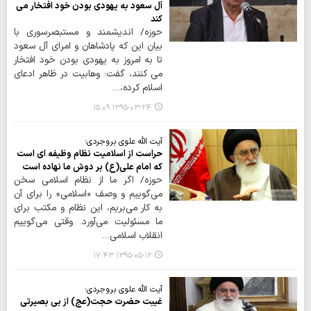
آل سعود به یهودی بودن خود افتخار می
کند
حوزه/ اندیشمند و مستبصرسوری با
بیان این که پادشاهان و امرای آل سعود
تا به امروز به یهودی بودن خود افتخار
می کنند، گفت: وهابیت در ظاهر ادعای
اسلام کرده،…
۱۳۹۵-۰۳-۲۴ ۱۵:۰۹
آیت الله علوی بروجردی؛
حراست از اسلامیت نظام وظیفه ای است
که امام علی(ع) بر دوش ما نهاده است
حوزه/ اگر ما از نظام اسلامی سخن
می‌گوییم و وصف «اسلامی» را برای آن
به کار می‌بریم، این نظام و مکتب برای
ما مسئولیت می‌آورد. وقتی می‌گوییم
انقلاب اسلامی…
۱۳۹۵-۰۵-۱۲ ۱۷:۴۳
آیت الله علوی بروجردی؛
غیبت حضرت حجت(عج) از بی بصیرتی