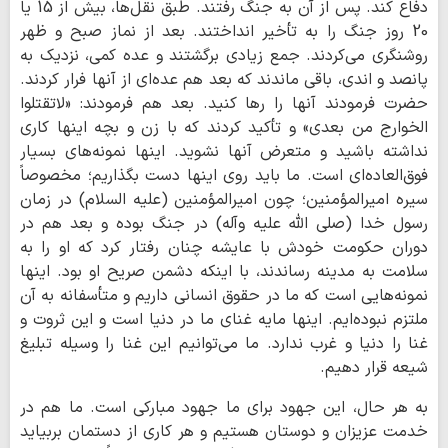
دفاع کند. پس از آن به جنگ رفتند. طبق نقل‌ها، بیش از 15 یا
20 روز جنگ را به تأخیر انداختند. بعد از نماز صبح و ظهر
روشنگری می‌کردند. جمع زیادی برگشتند و عده کمی، نزدیک به
پانصد و اندی، باقی ماندند که بعد هم عده‌ای از آنها فرار کردند.
حضرت فرمودند آنها را رها کنید. بعد هم فرمودند: «لاتقتلوا
الخوارج من بعدی» و تأکید کردند که با زن و بچه اینها کاری
نداشته باشید و متعرض آنها نشوید. اینها نمونه‌های بسیار
فوق‌العاده‌ای است. ما باید روی اینها دست بگذاریم؛ مخصوصاً
سیره امیرالمؤمنین؛ چون امیرالمؤمنین (علیه السلام) در زمان
رسول خدا (صلی الله علیه وآله) در جنگ بوده و بعد هم در
دوران حکومت خودش با عایشه چنان رفتار کرد که او را به
سلامت به مدینه رساندند، با اینکه دشمن صریح او بود. اینها
نمونه‌هایی است که ما در حقوق انسانی داریم و متأسفانه به آن
ملتزم نبوده‌ایم. اینها مایه غنای ما در دنیا است و این ثروت و
غنا را دنیا و غرب ندارد. ما می‌توانیم این غنا را وسیله تبلیغ
شیعه قرار دهیم.
به هر حال، این جهود برای ما جهود مبارکی است. ما هم در
خدمت عزیزان و دوستان هستیم و هر کاری از دستمان بربیاید