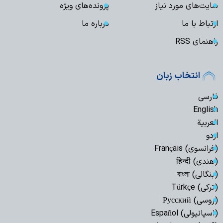
سایت‌های مورد نیاز
پرونده‌های ویژه
ارتباط با ما
درباره ما
راهنمای RSS
انتخاب زبان
فارسی
English
العربیة
اردو
(فرانسوی) Français
(هندی) हिन्दी
(بنگالی) বাংলা
(ترکی) Türkçe
(روسی) Русский
(اسپانیولی) Español