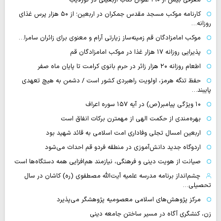
کارنامه موکب مسجد مقدس جمکران در اربعین؛ از ۵۰ هزار پرس غذای
روزانه…
موکب امامزادگان قم زمینه‌ساز زیارتی آرام و معنوی برای زائران سامرا…
پذیرایی روزانه ۱۷ هزار غذا در موکب امامزادگان قم
اطعام روزانه ۲۰ هزار زائر در حرم بانوی کرامت تا پایان ماه صفر
حفظ تنگه هرمز، اولویت راهبردی کشور است / دشمن به هیچ تعهدی
پایبند…
۱۰ ویژگی پیامبر(ص) در آیه ۱۵۷ سوره اعراف
بهره‌مندی از حکمت الهی از مهمترن برکات انفاق است
اربعین امسال تجلی وفاداری امت اسلامی به قائد شهید بود
اردوگاه جدید دانش‌آموزی در منطقه فردو قم احداث می‌شود
صیانت از هویت دینی و فرهنگی، نیازمند هم‌افزایی همه دستگاه‌ها است
چشم‌انداز برنامه مدرسه علمیه آیت‌الله مصطفوی (ره) کاشان در سال
تحصیلی…
مرکز پژوهش‌های اسلامی معصومیه پژوهشگر می‌پذیرد
زن، کنشگری آگاه در مسیر ساختن جامعه دینی