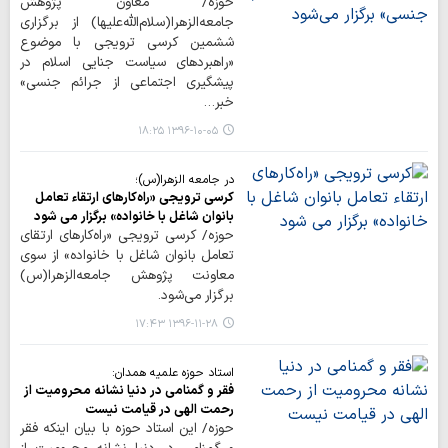
حوزه/ معاون پژوهش
جامعه‌الزهرا(سلام‌الله‌علیها) از برگزاری
ششمین کرسی ترویجی با موضوع
«راهبردهای سیاست جنایی اسلام در
پیشگیری اجتماعی از جرائم جنسی»
خبر…
۱۳۹۶-۱۰-۰۵ ۱۸:۲۵
در جامعه الزهرا(س)؛
کرسی ترویجی «راه‌کارهای ارتقاء تعامل
بانوان شاغل با خانواده» برگزار می شود
حوزه/ کرسی ترویجی «راه‌کارهای ارتقای
تعامل بانوان شاغل با خانواده» از سوی
معاونت پژوهش جامعه‌الزهرا(س)
برگزار می‌شود.
۱۳۹۶-۱۱-۲۸ ۱۷:۴۳
استاد حوزه علمیه همدان:
فقر و گمنامی در دنیا نشانه محرومیت از
رحمت الهی در قیامت نیست
حوزه/ این استاد حوزه با بیان اینکه فقر