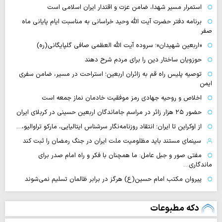
استمرار مسیر شهدا، ضامن عزت و اقتدار ایران اسلامی است
برنامه دفتر حضرت آیت الله وحید خراسانی به مناسبت ایام پایانی ماه
صفر
«اربعین شهیدان»؛ سروده آیت الله العظمی صافی گلپایگانی(ره)
حوزویان ساختار دین را برای مردم شرح دهند
توصیه پلیس راه قم به زائران اربعین؛ استراحت در مسیر، ضامن سفری
ایمن
اخلاص و روحیه جهادی رمز موفقیت خادمان نماز جمعه است
حضور ۲۵ هزار زائر در مراسم جاماندگان اربعین حسینی در کربلای ایران
از اوکراین تا ایران؛ انتقاد روزنامه‌نگار سرشناس ایتالیایی، مارکو تراوالیو،…
سینمای مستند باید مظلومیت ملت ایران در جنگ رمضان را ثبت کند
مفتی صور و جبل عامل: ما همچنان با فکر و راه امام صدر برای
ماندگاری…
پیروان مکتب امام حسین(ع) هرگز در برابر ظالمان تسلیم نمی‌شوند
دکه مطبوعات