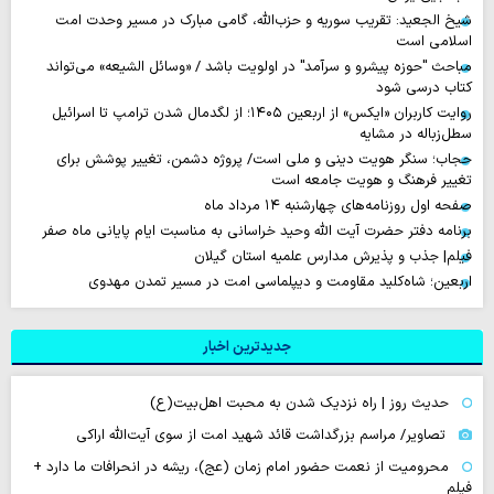
شیخ الجعید: تقریب سوریه و حزب‌الله، گامی مبارک در مسیر وحدت امت
اسلامی است
مباحث "حوزه پیشرو و سرآمد" در اولویت باشد / «وسائل الشیعه» می‌تواند
کتاب درسی شود
روایت‌ کاربران «ایکس» از اربعین ۱۴۰۵؛ از لگدمال شدن ترامپ تا اسرائیل
سطل‌زباله‌ در مشایه
حجاب؛ سنگر هویت دینی و ملی است/ پروژه دشمن، تغییر پوشش برای
تغییر فرهنگ و هویت جامعه است
صفحه اول روزنامه‌های چهارشنبه ۱۴ مرداد ماه
برنامه دفتر حضرت آیت الله وحید خراسانی به مناسبت ایام پایانی ماه صفر
فیلم| جذب و پذیرش مدارس علمیه استان گیلان
اربعین؛ شاه‌کلید مقاومت و دیپلماسی امت در مسیر تمدن مهدوی
جدیدترین اخبار
حدیث روز | راه نزدیک شدن به محبت اهل‌بیت(ع)
تصاویر/ مراسم بزرگداشت قائد شهید امت از سوی آیت‌الله اراکی
محرومیت از نعمت حضور امام زمان (عج)، ریشه در انحرافات ما دارد +
فیلم