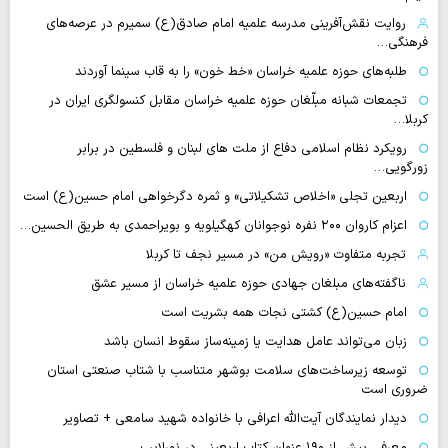
روایت نقش‌آفرینی مدرسه علمیه امام صادق(ع) سمیرم در عرصه‌های
فرهنگی…
طلبه‌های حوزه علمیه خراسان «خط خون» را به قاب سینما آوردند
تجمعات شبانه مبلّغان حوزه علمیه خراسان مقابل کنسولگری ایران در
کربلا…
رویکرد نظام اسلامی دفاع از ملت های لبنان و فلسطین در برابر
زورگویی…
اربعین تجلی «اخلاص تشکیلاتی» و ثمره دگرخواهی امام حسین(ع) است
اعزام کاروان ۲۰۰ نفره نوجوانان کهگیلویه و بویراحمدی به طریق الحسین…
تجربه متفاوت «رویش من» در مسیر نجف تا کربلا
ناگفته‌های مبلغان جهادی حوزه علمیه خراسان از مسیر عشق
امام حسین(ع) کشتی نجات همه بشریت است
زبان می‌تواند عامل هدایت یا زمینه‌ساز سقوط انسان باشد
توسعه زیرساخت‌های سلامت بوشهر متناسب با شتاب صنعتی استان
ضروری است
دیدار نمایندگان آیت‌الله اعرافی با خانواده شهید سامعی + تصاویر
معرفی بیش از ۱۹۰ عنوان کتاب اربعینی در نورلایب