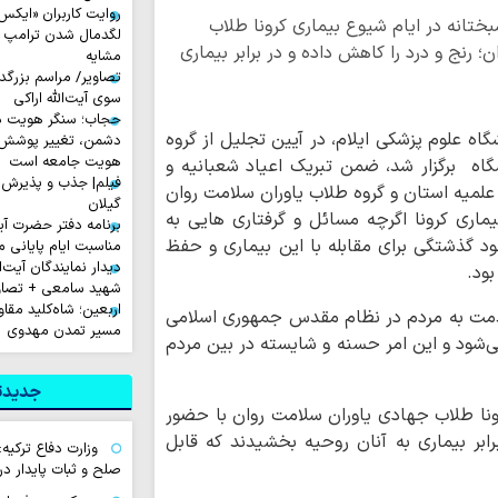
تانه در ایام شیوع بیماری کرونا طلاب
لگدمال شدن ترامپ تا 
؛ رنج و درد را کاهش داده و در برابر بیماری
مشایه
تصاویر/ مراسم بزرگد
سوی آیت‌الله اراکی
حجاب؛ سنگر هویت دی
گاه علوم پزشکی ایلام، در آیین تجلیل از گروه
دشمن، تغییر پوشش ب
هویت جامعه است
اه برگزار شد، ضمن تبریک اعیاد شعبانیه و
فیلم| جذب و پذیرش 
علمیه استان و گروه طلاب یاوران سلامت روان
گیلان
یماری کرونا اگرچه مسائل و گرفتاری هایی به
برنامه دفتر حضرت آی
ود گذشتگی برای مقابله با این بیماری و حفظ
مناسبت ایام پایانی م
دیدار نمایندگان آیت‌ال
بود.
شهید سامعی + تصاو
اربعین؛ شاه‌کلید مق
خدمت به مردم در نظام مقدس جمهوری اسلامی
مسیر تمدن مهدوی
می‌شود و این امر حسنه و شایسته در بین مردم
جدیدتر
رونا طلاب جهادی یاوران سلامت روان با حضور
برابر بیماری به آنان روحیه بخشیدند که قابل
وزارت دفاع ترکیه:
صلح و ثبات پایدار د