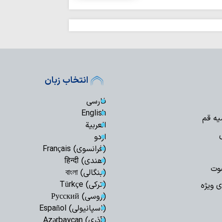
نورلایب
کارنامه موکب م
اربعین؛ از ۵۰ هزار پرس غذای روزانه…
موکب امامزادگان ق
و معنوی برای زائران 
انتخاب زبان
امامزادگان قم
فارسی
اط
کرامت تا پایان ماه ص
English
یه قم
العربیة
حفظ تنگه هرمز، 
است / دشمن به هیچ
اردو
(فرانسوی) Français
اعراف
(هندی) हिन्दी
وت
(بنگالی) বাংলা
بهره‌مندی از حک
انفاق است
(ترکی) Türkçe
ی ویژه
(روسی) Русский
اربعین امسال تج
به قائد شهید بود
(اسپانیولی) Español
(آذری) Azərbaycan
اردوگاه جدید دان