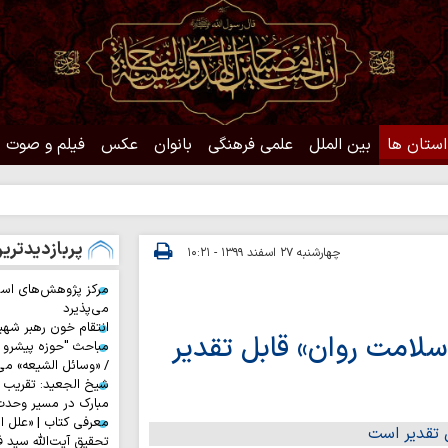
استان ها
بین الملل
علمی فرهنگی
بانوان
عکس
فیلم و صوت
حدی
پربازدیدتری
چهارشنبه ۲۷ اسفند ۱۳۹۹ - ۱۰:۲۱
مرکز پژوهش‌های اس
می‌پذیرد
انتقام خون رهبر شهی
لامت روان» قابل تقدیر
مباحث "حوزه پیشرو و
/ «وسائل الشیعه» می
شیخ الجعید: تقریب س
مبارک در مسیر وحد
معرفی کتاب | «علل ا
تحقیق آیت‌الله سید ف