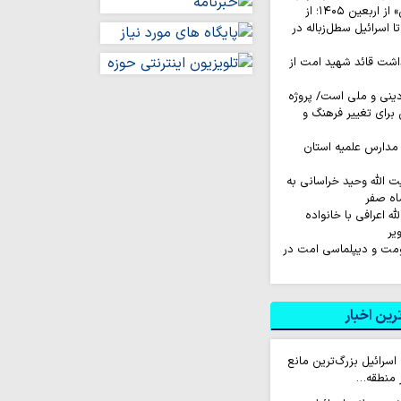
روایت‌ کاربران «ایکس» از اربعین ۱۴۰۵؛ از
اسرائیل سطل‌زباله‌ در
اشت قائد شهید امت از
نی و ملی است/ پروژه
رای تغییر فرهنگ و
مدارس علمیه استان
ت الله وحید خراسانی به
اه صفر
له اعرافی با خانواده
یر
اومت و دیپلماسی امت در
ین اخبار
 اسرائیل بزرگ‌ترین مانع
ر منطقه…