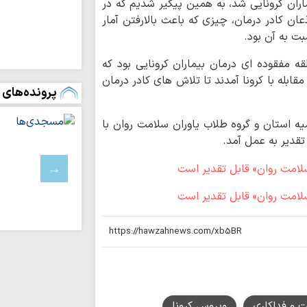
ن کرونایی شد، به همین پیگیر شدیم که در
کتاب «الشَّجَرَةَ الْب
ذعان کادر درمان، چیزی که باعث بالارفتن آمار
علوی در آیینه…
ت به آن بود.
اربعین؛ تجلی‌گا
اقتدار امامت در جها
 مفقوده ای درمان بیماران کرونایی بود که
احکام شرعی | مس
ابله با کرونا آمدند تا تلاش های کادر درمان
پرونده‌های 
چرا «مقایسه کردن
خانوادگی است؟
یه استان و گروه طلاب یاوران سلامت روان با
حدیث روز | راه
تقدیر به عمل آمد.
اهل‌بیت(ع)
تصاویر/ مراسم ب
امت از سوی آیت‌الله 
محرومیت از نعم
(عج)، ریشه در انحراف
روایت نقش‌آفرین
صادق(ع) سمیرم در 
طلبه‌های حوزه ع
به قاب سینما آوردند
تجمعات شبانه مب
 و فداکاری
ویروس کرونا