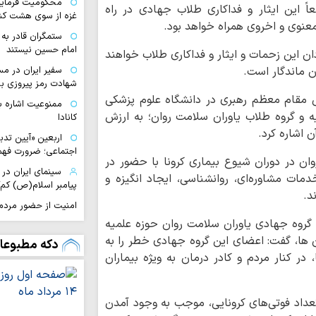
محکومیت فرمایش
اً این ایثار و فداکاری طلاب جهادی در راه
غزه از سوی هشت کش
عنوی و اخروی همراه خواهد بود.
ستمگران قادر ب
امام حسین نیستند
دان این زحمات و ایثار و فداکاری طلاب خواهند
ن ماندگار است.
سفیر ایران در مس
شهادت رمز پیروزی بر
 مقام معظم رهبری در دانشگاه علوم پزشکی
ممنوعیت اشاره ب
 و گروه طلاب یاوران سلامت روان؛ به ارزش
کانادا
 اشاره کرد.
اربعین «آیین تدب
اجتماعی؛ ضرورت فهم 
ان در دوران شیوع بیماری کرونا با حضور در
سینمای ایران د
ات مشاوره‌ای، روانشناسی، ایجاد انگیزه و
پیامبر اسلام(ص) کم‌
د.
امنیت از حضور مردم 
گروه جهادی یاوران سلامت روان حوزه علمیه
مکتب زینبی | از 
ن ها، گفت: اعضای این گروه جهادی خطر را به
عاشورایی در کربلا ت
دکه مطبوعا
ر کنار مردم و کادر درمان به ویژه بیماران
چگونه رذایل اخلا
منحرف می‌کنند؟
زندگی پیامبر(ص)
تعداد فوتی‌های کرونایی، موجب به وجود آمدن
دراماتیک است