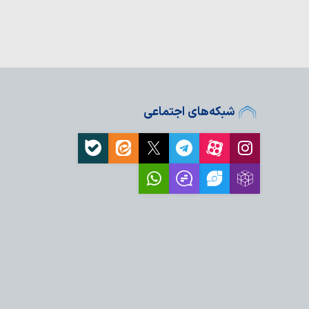
معرفی بیش از ۱۹۰ عنوان کتاب اربعینی در
سجد مقدس جمکران در
م زمینه‌ساز زیارتی آرام
سامرا…
پذیرایی روزانه ۱۷ هزار غذا در موکب
شبکه‌های اجتماعی
عام روزانه ۲۰ هزار زائر در حرم بانوی
فر
اولویت راهبردی کشور
 تعهدی پایبند…
۱۰ ویژگی پیامبر(ص) در آیه ۱۵۷ سوره
مت الهی از مهمترن برکات
لی وفاداری امت اسلامی
ش‌آموزی در منطقه فردو