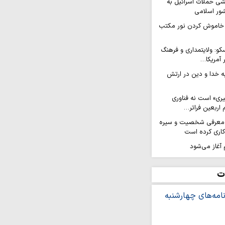
ی حملات اسرائیل به
ور اسلامی
ه خاموش کردن نور مکتب
کو: ولایتمداری و فرهنگ
 آمریکا…
ه خدا و دین در ارتش
یری» است نه فناوری
اربعین فراتر…
ر معرفی شخصیت و سیره
کاری کرده است
آغاز می‌شود
نقش‌آفرینی زنان
ا رسالت زن مؤمن…
ت
قی، مسیر تحقیق را
 سرشار از موقعیت‌های