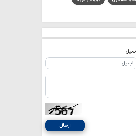
مقابل کنسولگری ایران
رویکرد نظام اسل
لبنان و فلسطین در بر
اربعین تجلی «اخ
دگرخواهی امام حسی
ا
بویراحمدی به طریق 
یمیل
تجربه متفاوت «
تا کربلا
ناگفته‌های مبلغ
خراسان از مسیر عشق
امام حسین(ع) ک
است
زبان می‌تواند عام
سقوط انسان باشد
توسعه زیرساخت‌
متناسب با شتاب صن
ارسال
دیدار نمایندگان آی
شهید سامعی + تصاو