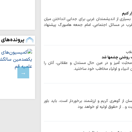
دروغ‌پراکنی دشمن ای
انتظار حقیقی، سا
 کنیم
علمی و پیشرو است
سیاری از اندیشمندان غربی برای جدایی انداختن میان
ب در مسائل اجتماعی، امام جمعه هامبورگ پیشنهاد
اصحاب رسانه، اف
هستند
پرونده‌های 
خبرنگار چگونه می
حقیقت در جامعه با
قلاب
عضو فراکسیون مقا
جب روشنی چشمها شد
علیه عادی‌سازی روابط
حبّت آمیز و در عین حال مستدل و عقلانی، آنان را
خبرنگار تراز انقل
انبیاء و اولیاء مخاطب خود ساختید.
اعتماد/ خبرنگار حوزه
رسالت رسانه انقلا
جهاد در برابر وارونه‌
میراث سبز محراب؛
ان از گوهری کریم و ارزشمند برخوردار است، باید باور
جهاد در سیره شهید 
 و... از حقوق اولیه او خواهد بود
معرفی کتاب راز آ
امام صادق (علیه‌السل
چرا 17 مرداد 
شد؟