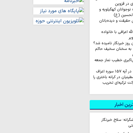
ی در قزوین
اروان ۲۰۰ نفره نوجوانان کهگیلویه و
الحسین (ع)
ن حقیقت و دیده‌بانان
له اعرافی با خانواده
یر
 به سخنان سخیف حاکم
‌اکبری خطیب نماز جمعه
ینیان در کرانه باختری را
کت ترکیه‌ای تخریب
ین اخبار
شگرانه؛ سلاح خبرنگار
تی