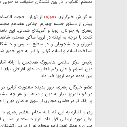
معظم انقلاب را در بین تشنگان حقیقت به خوبی در
به گزارش خبرگزاری «
حوزه
» از تهران، حجت الاسلام
پیش از دستور جلسه چهارم اجلاس هفدهم مجلس خ
رهبری به جوانان اروپا و آمریکای شمالی، این نامه
گفت: با توجه به اینکه در اروپا ساکن هستم، شاهد
آموزان و دانشجویان و در سطح مدارس و دانشگاه 
شناخت اسلام و اسلام گرایی را نیز به طور جدی شا
رئیس مرکز اسلامی هامبورگ همچنین با ارائه آمار
دین اسلام را علی رغم فعالیت های افراطی برای ا
بین توده مردم اروپا خبر داد
.
عضو خبرگان رهبری، بروز پدیده معنویت گرایی در غ
در غرب امروز، نیاز به دین و مذهب را هر چه بی
پر رنگ تر در فضای مجازی از سوی عالمان دین را مو
وی با اشاره به این که نامه مقام معظم رهبری به 
توان مورد ارزیابی قرار داد، ابراز داشت: بر اساس 
میزان و عمق نفوذ نامه معظم له را در بین تشنگان