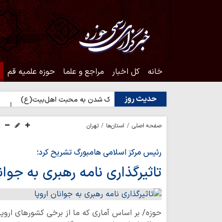
خانه
کل اخبار
مراجع و علما
حوزه علمیه قم
حدیث روز
حدیث روز | راه نزدیک شدن به محبت اهل‌بیت(ع)
حدیث روز |
صفحه اصلی
استان‌ها
تهران
رئیس مرکز اسلامی هامبورگ تشریح کرد؛
تاثیرگذاری نامه رهبری به جوانا
حوزه/ بر اساس آماری که ما از برخی کشورهای اروپا