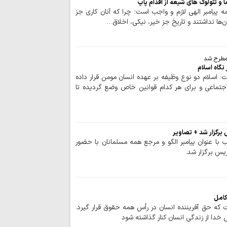
 و تئولوگ های شیعه از اقدام پاپ
نمی‌توان از اما
مه‌ پیامبر الهی لازم و واجب است؛ چرا که آنان کاری جز
تناقض عجیب تفکر ا
ن‌ها نداشتند و تاریخ جز خیر، نیکی، اخلاق…
سینمای ایران بر
برنامه‌ریزی راهبردی ن
چرا تکبّر، ریشه ب
 مطرح شد
نگاه اسلام
و اجتماعی است؟
 اسلام دو نوع وظیفه بر عهده انسان مومن قرار داده
سینمای ایران گر
تماعی و برای هر کدام قوانین خاص وضع گردیده تا
است
احکام شرعی | است
خبرنگاران؛ امانت
اعتماد و سرمایه مرج
رگزار شد + تصاوير
ا عنوان پيامبر الگو و مرجع همه مسلمانان با حضور
صفحه اول روزنامه‌های ش
يس برگزار شد.
تسلیت تولیت حرم
حجت‌الاسلام‌والمسل
مهم‌ترین جلوه‌ها
شرایط کنونی
کامل
که حق آفریننده انسان در رأس همه حقوق قرار گیرد.
حدیث روز | رضای
 خدا از زندگی انسان کنار گذاشته شود
اطع