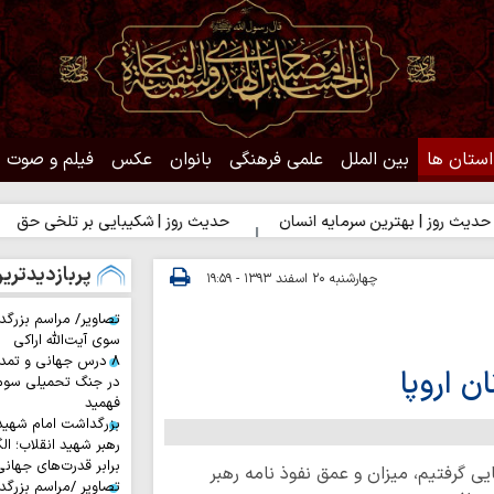
استان ها
بین الملل
علمی فرهنگی
بانوان
عکس
فیلم و صوت
 بهترین سرمایه انسان
حدیث روز | شکیبایی بر تلخی حق
حدیث ر
پربازدیدتری
چهارشنبه ۲۰ اسفند ۱۳۹۳ - ۱۹:۵۹
تصاویر/ مراسم بزرگد
سوی آیت‌الله اراکی
۸ درس جهانی و تمد
ن اروپا
در جنگ تحمیلی سوم 
فهمید
بزرگداشت امام شهید ا
رهبر شهید انقلاب؛ ال
برابر قدرت‌های جهانی
یی گرفتیم، میزان و عمق نفوذ نامه رهبر
تصاویر /مراسم بزرگ