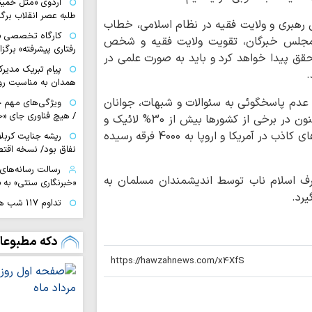
اردوی «مثل خمین
طلبه عصر انقلاب برگ
 رهبری و ولایت فقیه در نظام اسلامی، خطاب
کارگاه تخصصی «ز
مجلس خبرگان، تقویت ولایت فقیه و شخص
رفتاری پیشرفته» برگز
حقق پیدا خواهد کرد و باید به صورت علمی در
پیام تبریک مدیرک
.
همدان به مناسبت روز
ه عدم پاسخگوئی به سئوالات و شبهات، جوانان
ویژگی‌های مهم خب
/ هیچ فناوری‌ جای «
بسیاری به دنبال بی دینی رفته و لائیک شدند و اکنون در برخی از کشورها بیش از 30% لائیک و
بی دین هستند، ولذا نهضت های معنوی و عرفان های کاذب در آمریکا و اروپا به 4000 فرقه رسیده
ریشه جنایت کربلا
نفاق بود/ نسخه اقتص
رسالت رسانه‌های 
ارف اسلام ناب توسط اندیشمندان مسلمان به
«خبرنگاری سنتی» به
یرد.
تداوم ۱۱۷
روحانیت با مردم در
خبرنگاران، پرچمدا
دکه مطبوعا
حقیقت هستند
خبرنگاران، پاسدا
میدان جنگ نرم هست
سپاه: رسانه‌های ان