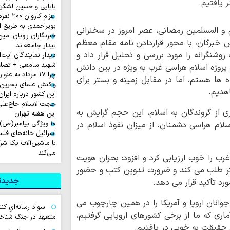
 یافتیم.
بابایی و حسین لشگر
اعزام ک
بویراحمدی به طریق 
 و المسلمین رمضانی، عصر امروز در سخنرانی
خبرنگاران راویان امی
برگان، با محور قراردادن نامه مقام معظم
بیدار جامعه‌اند
 روشنگرانه را مورد بررسی و تحلیل قرار داد و
دیدار نمایندگان آیت‌ال
شهید سامعی + تصاو
 پروژه اسلام هراسی غرب به ویژه در بین دانش
چرا 17 مرداد به عنوان روز خبرنگار نامیده شد؟
ها هستم، اما در مقابل زمینه و بستر برای
واکنش علمای بحرین
هدیم.
این کشور درباره ایران
حجت‌الاسلام حاج‌علی
ی از گروندگان به اسلام، این حجم گرایش به
این هفته تهران
۱۰ ویژگی پیامبر(ص) در آیه ۱۵۷ سوره اعراف
سلام هراسی دشمنان، از میزان نفوذ اسلام در
اسرائیل خانه‌های فلسط
با ماشین‌آلات یک شر
می‌کند
رب را خوب ارزیابی کرد و افزود: بحران هویت
شتر طلب می کند و ضرورت تدوین کتب و حضور
جدیدتر
رد تأکید قرار می دهد.
جوانان اروپا و آمریکا را در همین چارچوب می
سواد رسانه‌ایِ کن
آماری که ما از برخی کشورهای اروپایی گرفتیم،
متعهد در جنگ شناخ
 حقیقت به خوبی در یافتیم.