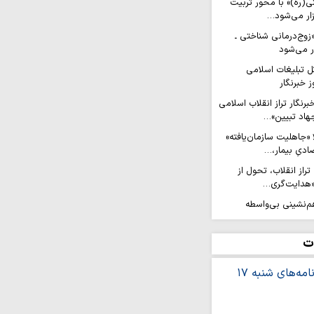
ی(ره)» با محور تربیت
زار می‌شود…
وج‌درمانی شناختی ـ
ار می‌شود
ل تبلیغات اسلامی
 خبرنگار
رنگار تراز انقلاب اسلامی
جهاد تبیین»…
 «جاهلیت سازمان‌یافته»
ادیِ بیمار،…
تراز انقلاب، تحول از
 «هدایت‌گری…
 شب هم‌نشینی بی‌واسطه
 گرگان+ عکس
ران آگاهی و مطالبه‌گران
ت
ران مرزهای حقیقت در
ند
قلابی در برابر