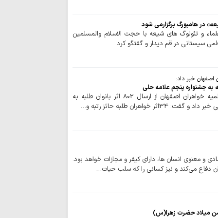
بانوی کرامت
ایران با تهدیده
ه» در هامبورگ برگزارمی شود
نخواهد کرد
علماء و تئولوگ های شیعه با حجت الاسلام والمسلمین
ظمی سیستانی در قم دیدار و گفتگو کرد.
جبهه مقاومت با 
می‌دهد
مردم تا اعلام نظ
میدان را ترک نخواهند
اصفهان خبر داد:
خبرنگاران راویان
حوزه/ معاون پژوهش حوزه علمیه خواهران اصفهان از ارسال 802 اثر بانوان طلبه به
بیدار جامعه‌اند
ثر خواهران طلبه حائز رتبه و…
اربعین حسینی ام
و حسینی داشت
مهاجرت معکوس ا
نشانه بحران رژیم ص
دی و معنوی انسان ها، دارای کیفر و مجازات خواهد بود.
اختتامیه هشتمین 
ان دفاع می‌کند و نیز کسانی را که سلب حیات…
زنان عاشورایی در مش
ایران قوی با هم‌
دیپلماسی هوشمند شک
اقتدار امروز کشو
جشن میلاد حضرت زهرا(س)
صحنه و توانمندی ن