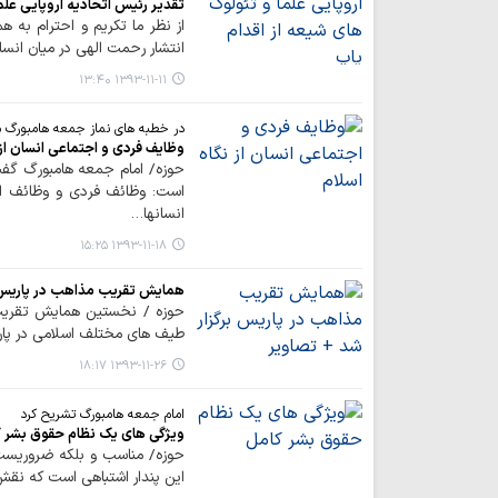
تقدیر رئیس اتحادیه اروپایی علما
از نظر ما تکریم و احترام به ه
انتشار رحمت الهی در میان انسا
۱۳۹۳-۱۱-۱۱ ۱۳:۴۰
در خطبه های نماز جمعه هامبورگ
وظایف فردی و اجتماعی انسان از 
حوزه/ امام جمعه هامبورگ گفت:
است: وظائف فردی و وظائف اج
انسانها…
۱۳۹۳-۱۱-۱۸ ۱۵:۲۵
همایش تقریب مذاهب در پاریس ب
حوزه / نخستين همايش تقريب ب
طيف هاي مختلف اسلامي در پار
۱۳۹۳-۱۱-۲۶ ۱۸:۱۷
امام جمعه هامبورگ تشریح کرد
ویژگی های یک نظام حقوق بشر 
حوزه/ مناسب و بلکه ضروریست 
این پندار اشتباهی است که نقش