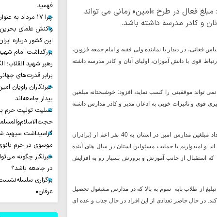
فهمید
مبلغ فعال در طرح »امین» زمانی می تواند
چرا 17 مرداد به عنوان روز خبرنگار نامیده شد؟
نان و کادر مدرسه داشته باشد.
واکنش علمای بحرین
این کشور درباره ایران
اس فغانی، در دیدار با نماینده ولی فقیه و امام جمعه قزوین،
بزرگداشت امام شهید ا
باط قوی با دانش آموزان، اولیای آنان و کادر مدرسه داشته
رهبر شهید انقلاب؛ ال
برابر قدرت‌های جهانی
خبرنگاران راویان امی
 نمی تواند موفقیتی را کسب نماید، افزود:
خوشبختانه مبلغین
بیدار جامعه‌اند
 گیری قوی و تاثیرات خوبی به اذعان مدیر و کادر مدارس داشته
تسلیت تولیت حرم با
حجت‌الاسلام‌والمسل
گرامیداشت سپهبد شه
معاون تبلیغ حوزه علمیه قزوین خاطرنشان کرد: در حال حاضر تعداد مبلغین مدارس امین در استان به 40 نفر اعم از (برادران
موسوی در حرم بانوی 
 و امیدواریم با حمایت مسئولین استان در سال های آینده
خبرنگار چگونه می‌تو
را که استقبال از جانب آموزش و پرورش بسیار رو به افزایش
در جامعه باشد؟
برگزاری سلسله‌نشست‌ه
بلیغ از طلاب پایه سوم به بالا که در مدارس مشغول تحصیل
عرفان»
ند. در حال حاضر تعدادی از این افراد در حال جذب و عده ای