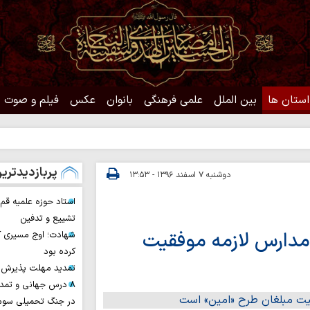
استان ها
بین الملل
علمی فرهنگی
بانوان
عکس
فیلم و صوت
حدیث رو
پربازدیدتری
دوشنبه ۷ اسفند ۱۳۹۶ - ۱۳:۵۳
استاد حوزه علمیه ق
تشییع و تدفین
ر مدارس لازمه موفقیت
شهادت؛ اوج مسیری ک
کرده بود
تمدید مهلت پذیرش ح
۸ درس جهانی و تمد
در جنگ تحمیلی سوم 