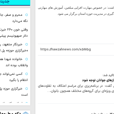
جدیدتر
 داشت: در خصوص مهارت افزایی مبلغین، آموزش های مهارتی
یری در مدیریت حوزه استان برگزار می شود.
محرم و صفر، جام
نگه می‌دارد
وقتی خون
دلار صهیونیسم پیشی
خبرنگار متعهد، 
«خبرگزاری حوزه» پل 
خانواده شهدا همو
وانقلاب بوده اند
کسی نمی‌تواند ج
کید شد؛
انتقام را بگیرد
یازهای جوانان توجه شود
گفت: در برنامه‌ریزی برای مراسم اعتکاف به تفاوت‌های
خبرگزاری حوزه پل
ی ویژه‌ای برای گروه‌های مختلف همچون بانوان،…
است
اسلام مکتب انس
مکتب انسان‌دوستی