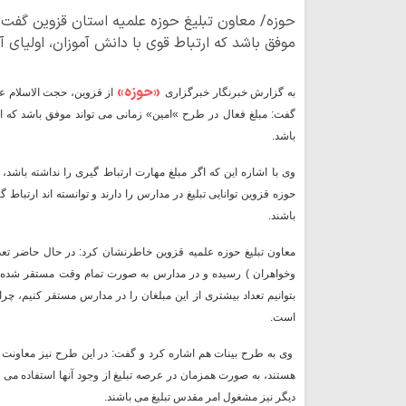
حوزه/ معاون تبلیغ حوزه علمیه استان قزوین گفت: 
موفق باشد که ارتباط قوی با دانش آموزان، اولیای آ
«حوزه»
به گزارش خبرنگار خبرگزاری
از قزوین، حجت الاسلام عب
گفت: مبلغ فعال در طرح »امین» زمانی می تواند موفق باشد که ارت
باشد.
وی با اشاره این که اگر مبلغ مهارت ارتباط گیری را نداشته باشد،
حوزه قزوین توانایی تبلیغ در مدارس را دارند و توانسته اند ارتباط
باشند.
وخواهران ) رسیده و در مدارس به صورت تمام وقت مستقر شده اند
بتوانیم تعداد بیشتری از این مبلغان را در مدارس مستقر کنیم، چ
است.
وی به طرح بینات هم اشاره کرد و گفت: در این طرح نیز معاونت ت
هستند، به صورت همزمان در عرصه تبلیغ از وجود آنها استفاده می ک
دیگر نیز مشغول امر مقدس تبلیغ می باشند
.