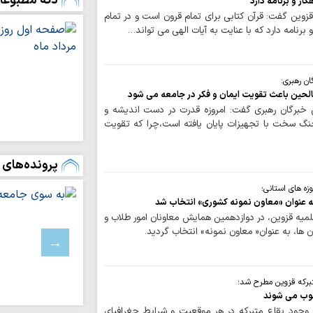
دکه مطبوعا
کار و برنامه دارد
چرا نهضت مشروط
قزوین گفت: قرآن کتابی برای تمام قرون است و در تمام
پیدا کرد؟
 برنامه دارد که با عنایت به آیات الهی می تواند…
تشکیل شورای را
البلاغه»
ن رهبری:
اجرای برنامه‌های
لحین باعث تقویت ایمان و فکر در جامعه می شود
 خبرگان رهبری گفت: امروزه قدرت در دست اندیشه و
مسکن، معیشت و سل
جنگ سخت با تجهیزات پایان یافته است،چرا که تقویت
شماره جدید نشری
سواد خانواده | آی
پرونده‌های 
می‌تواند به رابطه ز
زه های استانی؛
ادعیه شناسی | د
ه عنوان «معاون نمونه کشوری» انتخاب شد
لمیه قزوین، در دوازدهمین همایش معاونان امور طلاب و
معرفی یک طلبه 
ها، به عنوان« معاون نمونه» انتخاب گردید.
معنایِ انتظارِ فر
مصطفی ردانی‌پور + ف
تبرکه قزوین مطرح شد؛
اصلاحات یا نقشه‌
سوب می شوند
ایران؟ قرارداد ۱۹۱۹؛ روایتی از…
وجود بقاع متبرکه در هر موقعیت و شرایط جغرافیای