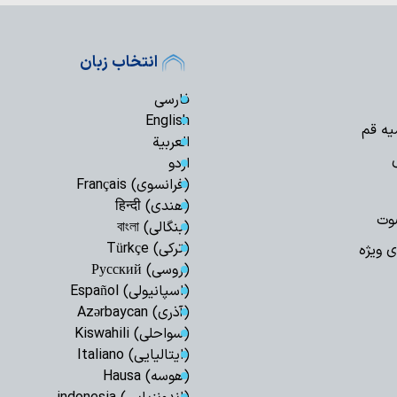
حدیث روز | آغاز 
انتخاب زبان
فارسی
English
یه قم
العربیة
اردو
(فرانسوی) Français
(هندی) हिन्दी
وت
(بنگالی) বাংলা
(ترکی) Türkçe
ی ویژه
(روسی) Русский
(اسپانیولی) Español
(آذری) Azərbaycan
(سواحلی) Kiswahili
(ایتالیایی) Italiano
(هوسه) Hausa