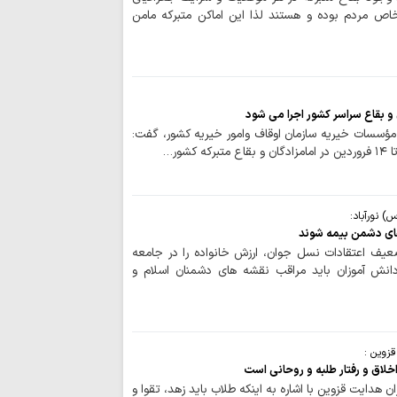
اص مردم بوده و هستند لذا این اماکن متبرکه مامن
عضو فراکسیون مق
به نفع لبنان نیست
هشدار شدید سازم
وضعیت بحرانی حقوق
 و بقاع سراسر کشور اجرا می شود
هشدار امام جمعه
مؤسسات خیریه سازمان اوقاف وامور خیریه کشور، گفت:
آمریکا برای تضعیف
درخواست نائب 
اسلامی شیعیان لبنان
) نورآباد:
چگونه «انتقام» ا
ای دشمن بیمه شوند
عدالت اجتماعی می‌ر
یف اعتقادات نسل جوان، ارزش خانواده را در جامعه
دانش آموزان باید مراقب نقشه های دشمنان اسلام و
امام حسین(ع) ب
در برابر ظلم آموخت
رسید؟؛ رئیس‌جمهور تا
زوین :
اخلاق و رفتار طلبه و روحانی است
خطای معرفتی در 
 هدایت قزوین با اشاره به اینکه طلاب باید زهد، تقوا و