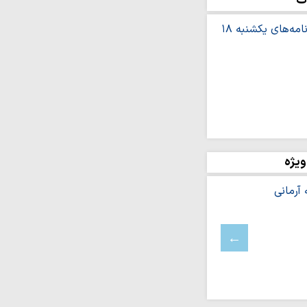
ت
ه سرانجام نافرجامی
هبری «طرح پایتخت نهج
 حمایتی هدفمند در حوزه
امت طلاب
ه اصفیاء منتشر شد
ا محبت زیاد به فرزندان،
ویژه
وجین آسیب…
عای مشلول
جوان مؤلف
ج در نگاه روحانیِ شهید
یلم
ای برای حذف استقلال