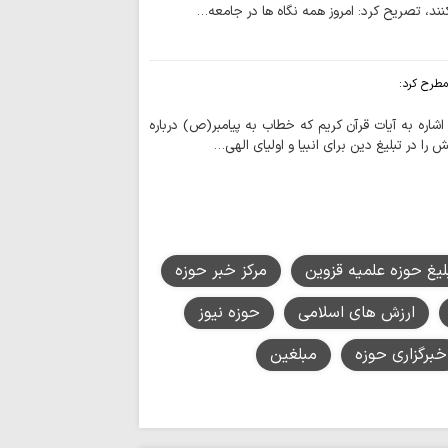
ریشه‌یابی بحران معن
ند، تصریح کرد: امروز همه نگاه ها در جامعه…
خبرنگاران پرچمدا
حقیقت هستند
طرح کرد:
حجت‌الاسلام وال
حسین الحسینی (ره) 
 اشاره به آیات قرآن کریم که خطاب به پیامبر(ص) درباره
بیداری…
ا در تبلیغ دین برای انبیا و اولیای الهی…
تولید اثر مذهبی
سرمایه را هدر می‌ده
احکام شرعی | خوا
ادعیه در ایام عذر شر
یغ حوزه علمیه قزوین
مرکز خبر حوزه
ارزش های اسلامی
حوزه نیوز
علمیه حضرت سیدالش
پایان مأموریت مب
خبرگزاری حوزه
مبلغین
خدمت به زائران رض
سرمایه شناختی؛ 
جنگ روایت‌ها