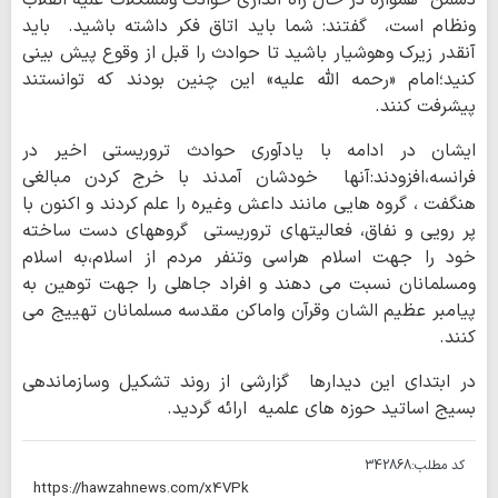
دشمن همواره در حال راه اندازی حوادث ومشکلات علیه انقلاب
ونظام است، گفتند: شما باید اتاق فکر داشته باشید. باید
آنقدر زیرک وهوشیار باشید تا حوادث را قبل از وقوع پیش بینی
کنید؛امام «رحمه الله علیه» این چنین بودند که توانستند
پیشرفت کنند.
ایشان در ادامه با یادآوری حوادث تروریستی اخیر در
فرانسه،افزودند:آنها خودشان آمدند با خرج کردن مبالغی
هنگفت ، گروه هایی مانند داعش وغیره را علم کردند و اکنون با
پر رویی و نفاق، فعالیتهای تروریستی گروههای دست ساخته
خود را جهت اسلام هراسی وتنفر مردم از اسلام،به اسلام
ومسلمانان نسبت می دهند و افراد جاهلی را جهت توهین به
پیامبر عظیم الشان وقرآن واماکن مقدسه مسلمانان تهییج می
کنند.
در ابتدای این دیدارها گزارشی از روند تشکیل وسازماندهی
بسیج اساتید حوزه های علمیه ارائه گردید.
کد مطلب:
342868