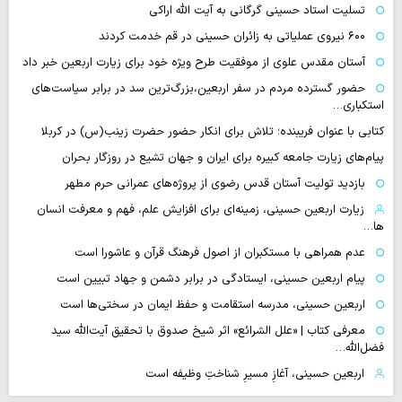
تسلیت استاد حسینی گرگانی به آیت الله اراکی
۶۰۰ نیروی عملیاتی به زائران حسینی در قم خدمت کردند
آستان مقدس علوی از موفقیت طرح ویژه خود برای زیارت اربعین خبر داد
حضور گسترده مردم در سفر اربعین،بزرگ‌ترین سد در برابر سیاست‌های
استکباری…
کتابی با عنوان فریبنده؛ تلاش برای انکار حضور حضرت زینب(س) در کربلا
پیام‌های زیارت جامعه کبیره برای ایران و جهان تشیع در روزگار بحران
بازدید تولیت آستان قدس رضوی از پروژه‌های عمرانی حرم مطهر
زیارت اربعین حسینی، زمینه‌ای برای افزایش علم، فهم و معرفت انسان
ها…
عدم همراهی با مستکبران از اصول فرهنگ قرآن و عاشورا است
پیام اربعین حسینی، ایستادگی در برابر دشمن و جهاد تبیین است
اربعین حسینی، مدرسه استقامت و حفظ ایمان در سختی‌ها است
معرفی کتاب | «علل الشرائع» اثر شیخ صدوق با تحقیق آیت‌الله سید
فضل‌الله…
اربعین حسینی، آغازِ مسیرِ شناختِ وظیفه است