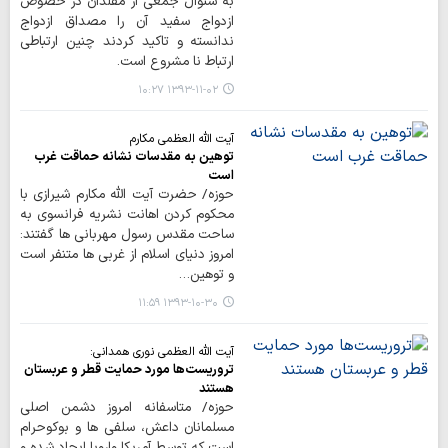
به سئوال جمعی از مقلدان در خصوص
ازدواج سفید آن را مصداق ازدواج
ندانسته و تاکید کردند چنین ارتباطی
ارتباط نا مشروع است.
۱۳۹۳-۱۱-۰۲ ۱۰:۲۷
آیت الله العظمی مکارم
توهین به مقدسات نشانه حماقت غرب
است
حوزه/ حضرت آیت الله مکارم شیرازی با
محکوم کردن اهانت نشریه فرانسوی به
ساحت مقدس رسول مهربانی ها گفتند:
امروز دنیای اسلام از غربی ها متنفر است
و توهین…
۱۳۹۳-۱۰-۳۰ ۱۱:۵۹
آیت الله العظمی نوری همدانی:
تروریست‌ها مورد حمایت قطر و عربستان
هستند
حوزه/ متاسفانه امروز دشمن اصلی
مسلمانان داعش، سلفی ها و بوکوحرام
است که توسط آمریکا واروپا ایجاد شده ‌و