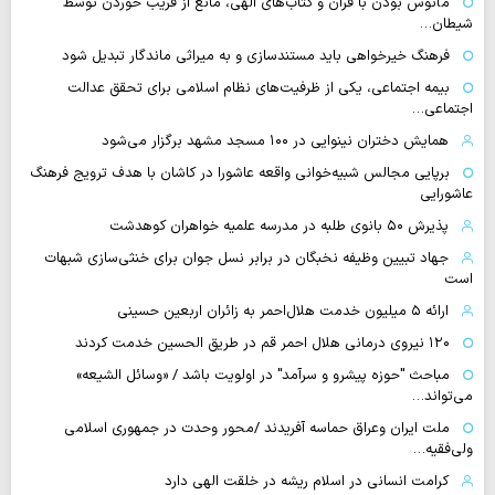
مأنوس بودن با قرآن و کتاب‌های الهی، مانع از فریب خوردن توسط
شیطان…
فرهنگ خیرخواهی باید مستندسازی و به میراثی ماندگار تبدیل شود
بیمه اجتماعی، یکی از ظرفیت‌های نظام اسلامی برای تحقق عدالت
اجتماعی…
همایش دختران نینوایی در ۱۰۰ مسجد مشهد برگزار می‌شود
برپایی مجالس شبیه‌خوانی واقعه عاشورا در کاشان با هدف ترویج فرهنگ
عاشورایی
پذیرش ۵۰ بانوی طلبه در مدرسه علمیه خواهران کوهدشت
جهاد تبیین وظیفه نخبگان در برابر نسل جوان برای خنثی‌سازی شبهات
است
ارائه ۵ میلیون خدمت هلال‌احمر به زائران اربعین حسینی
۱۲۰ نیروی درمانی هلال احمر قم در طریق الحسین خدمت کردند
مباحث "حوزه پیشرو و سرآمد" در اولویت باشد / «وسائل الشیعه»
می‌تواند…
ملت ایران وعراق حماسه آفریدند /محور وحدت در جمهوری اسلامی
ولی‌فقیه…
کرامت انسانی در اسلام ریشه در خلقت الهی دارد