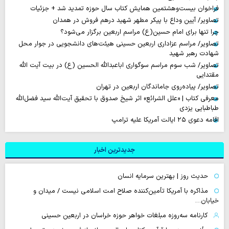
فراخوان بیست‌وهشتمین همایش کتاب سال حوزه تمدید شد + جزئیات
تصاویر/ آیین وداع با پیکر مطهر شهید درهم فروش در همدان
چرا تنها برای امام حسین(ع) مراسم اربعین برگزار می‌شود؟
تصاویر/ مراسم عزاداری اربعین حسینی هیئت‌های دانشجویی در جوار محل
شهادت رهبر شهید
تصاویر/ شب سوم مراسم سوگواری اباعبدالله الحسین (ع) در بیت آیت الله
مقتدایی
تصاویر/ پیاده‌روی جاماندگان اربعین در تهران
معرفی کتاب | «علل الشرائع» اثر شیخ صدوق با تحقیق آیت‌الله سید فضل‌الله
طباطبایی یزدی
اقامه دعوی ۲۵ ایالت آمریکا علیه ترامپ
جدیدترین اخبار
حدیث روز | بهترین سرمایه انسان
مذاکره با آمریکا تأمین‌کننده صلاح امت اسلامی نیست / میدان و
خیابان…
کارنامه سه‌روزه مبلغات خواهر حوزه خراسان در اربعین حسینی