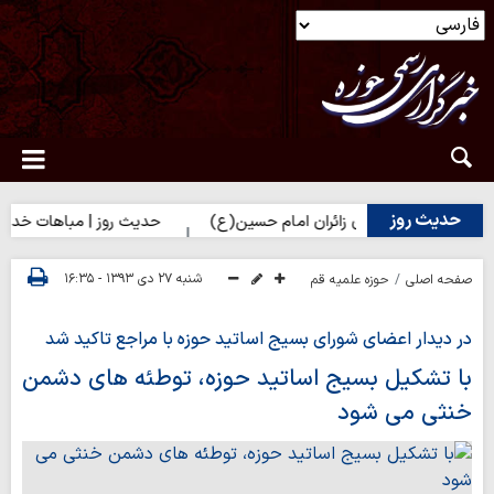
حدیث روز
 زهرا(س) برای زائران امام حسین(ع)
حدیث روز | مباهات خداوند به زا
شنبه ۲۷ دی ۱۳۹۳ - ۱۶:۳۵
صفحه اصلی
حوزه علمیه قم
در دیدار اعضای شورای بسیج اساتید حوزه با مراجع تاکید شد
با تشکیل بسیج اساتید حوزه، توطئه های دشمن
خنثی می شود