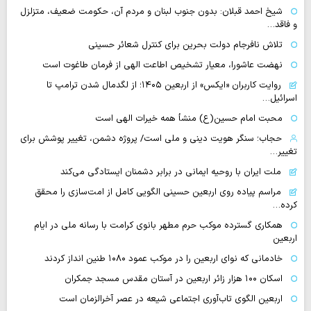
شیخ احمد قبلان: بدون جنوب لبنان و مردم آن، حکومت ضعیف، متزلزل
و فاقد…
تلاش نافرجام دولت بحرین برای کنترل شعائر حسینی
نهضت عاشورا، معیار تشخیص اطاعت الهی از فرمان طاغوت است
روایت‌ کاربران «ایکس» از اربعین ۱۴۰۵؛ از لگدمال شدن ترامپ تا
اسرائیل…
محبت امام حسین(ع) منشأ همه خیرات الهی است
حجاب؛ سنگر هویت دینی و ملی است/ پروژه دشمن، تغییر پوشش برای
تغییر…
ملت ایران با روحیه ایمانی در برابر دشمنان ایستادگی می‌کند
مراسم پیاده روی اربعین حسینی الگویی کامل از امت‌سازی را محقق
کرده…
همکاری گسترده موکب حرم مطهر بانوی کرامت با رسانه ملی در ایام
اربعین
خادمانی که نوای اربعین را در موکب عمود ۱۰۸۰ طنین انداز کردند
اسکان ۱۰۰ هزار زائر اربعین در آستان مقدس مسجد جمکران
اربعین الگوی تاب‌آوری اجتماعی شیعه در عصر آخرالزمان است