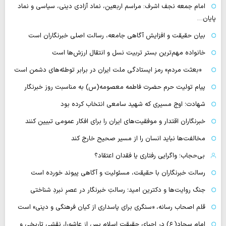
امام جمعه نجف اشرف: مراسم اربعین، نماد آزادی دینی، سیاسی و نماد
پایان…
بیان حقیقت و افزایش آگاهی جامعه، رسالت اصلی خبرنگاران است
خانواده مهم‌ترین بستر تربیت نسل و انتقال ارزش‌ها است
«بعثت مردم» رمز ایستادگی ملت ایران در برابر توطئه‌های دشمن است
پیام تولیت حرم حضرت فاطمه معصومه(س) به مناسبت روز خبرنگار
شهادت؛ اوج مسیری که شهید سامعی انتخاب کرده بود
خبرنگاران اقتدار و موفقیت‌های ایران را برای افکار عمومی تبیین کنند
مخالفت‌ها نباید انسان را از مسیر صحیح خارج کند
بی‌حجاب؛ واگرایی رفتاری یا فقدان اعتقاد؟
رسالت خبرنگاران با حقیقت، مسئولیت و آگاهی پیوند خورده است
جنگ روایت‌ها و دکترین امید؛ رسالتِ خبرنگار در عصرِ نبردِ شناختی
قلم اصحاب رسانه، «سنگری برای پاسداری از کیان فرهنگی و دینی» است
امام سجاد(ع) در احیای حقیقت اسلام پس از عاشورا، نقشی تاریخی و