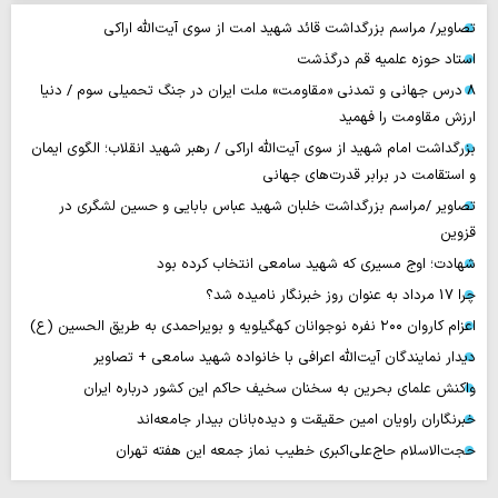
تصاویر/ مراسم بزرگداشت قائد شهید امت از سوی آیت‌الله اراکی
استاد حوزه علمیه قم درگذشت
۸ درس جهانی و تمدنی «مقاومت» ملت ایران در جنگ تحمیلی سوم / دنیا
ارزش مقاومت را فهمید
بزرگداشت امام شهید از سوی آیت‌الله اراکی / رهبر شهید انقلاب؛ الگوی ایمان
و استقامت در برابر قدرت‌های جهانی
تصاویر /مراسم بزرگداشت خلبان شهید عباس بابایی و حسین لشگری در
قزوین
شهادت؛ اوج مسیری که شهید سامعی انتخاب کرده بود
چرا 17 مرداد به عنوان روز خبرنگار نامیده شد؟
اعزام کاروان ۲۰۰ نفره نوجوانان کهگیلویه و بویراحمدی به طریق الحسین (ع)
دیدار نمایندگان آیت‌الله اعرافی با خانواده شهید سامعی + تصاویر
واکنش علمای بحرین به سخنان سخیف حاکم این کشور درباره ایران
خبرنگاران راویان امین حقیقت و دیده‌بانان بیدار جامعه‌اند
حجت‌الاسلام حاج‌علی‌اکبری خطیب نماز جمعه این هفته تهران