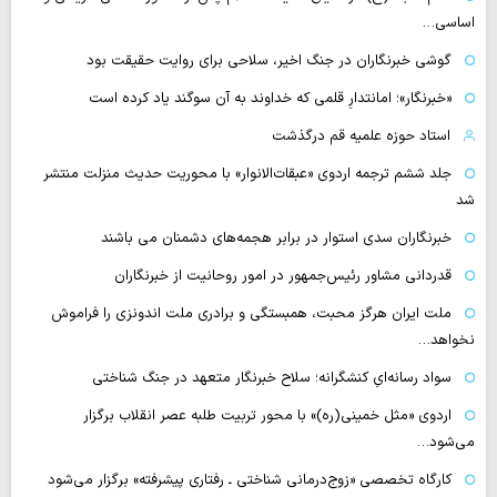
اساسی…
گوشی خبرنگاران در جنگ اخیر، سلاحی برای روایت حقیقت بود
«خبرنگار»؛ امانتدارِ قلمی که خداوند به آن سوگند یاد کرده است
استاد حوزه علمیه قم درگذشت
جلد ششم ترجمه اردوی «عبقات‌الانوار» با محوریت حدیث منزلت منتشر
شد
خبرنگاران سدی استوار در برابر هجمه‌های دشمنان می باشند
قدردانی مشاور رئیس‌جمهور در امور روحانیت از خبرنگاران
ملت ایران هرگز محبت، همبستگی و برادری ملت اندونزی را فراموش
نخواهد…
سواد رسانه‌ایِ کنشگرانه؛ سلاح خبرنگار متعهد در جنگ شناختی
اردوی «مثل خمینی(ره)» با محور تربیت طلبه عصر انقلاب برگزار
می‌شود…
کارگاه تخصصی «زوج‌درمانی شناختی ـ رفتاری پیشرفته» برگزار می‌شود