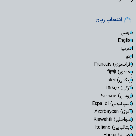
انتخاب زبان
فارسی
English
العربیة
اردو
(فرانسوی) Français
(هندی) हिन्दी
(بنگالی) বাংলা
(ترکی) Türkçe
(روسی) Русский
(اسپانیولی) Español
(آذری) Azərbaycan
(سواحلی) Kiswahili
(ایتالیایی) Italiano
(هوسه) Hausa